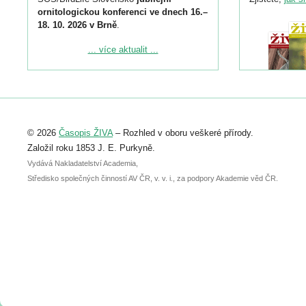
ornitologickou konferenci ve dnech 16.–
18. 10. 2026 v Brně
.
Podrobnější informace ke konferenci
... více aktualit ...
naleznete zde:
https://www.birdlife.cz/konference-2026/
Registrovat se můžete do 6. září.
Upozorňujeme, že termín pro odeslání
© 2026
Časopis ŽIVA
– Rozhled v oboru veškeré přírody.
abstraktu přihlášené přednášky nebo
posteru je už 30. června.
Založil roku 1853 J. E. Purkyně.
Vydává Nakladatelství Academia,
Středisko společných činností AV ČR, v. v. i., za podpory Akademie věd ČR.