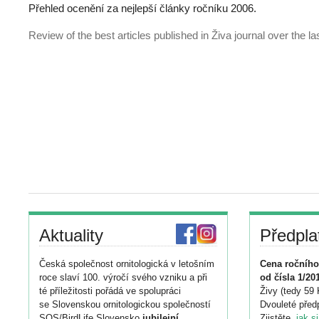
Přehled ocenění za nejlepší články ročníku 2006.
Review of the best articles published in Živa journal over the la
Aktuality
Předpla
Česká společnost ornitologická v letošním
Cena ročního
roce slaví 100. výročí svého vzniku a při
od čísla 1/20
té příležitosti pořádá ve spolupráci
Živy (tedy 59 
se Slovenskou ornitologickou společností
Dvouleté předp
SOS/BirdLife Slovensko
jubilejní
Zjistěte,
jak s