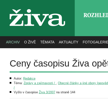
ROZHLE
živa
ARCHIV
O ŽIVĚ
TÉMATA
AKTUALITY
FOTOGALERI
Ceny časopisu Živa opě
Autor:
Redakce
Téma:
Zprávy a zajímavosti /
,
Obecné články a jiné obory (geovědy,
/
Vyšlo v časopise
Živa 3/2007
na straně 144