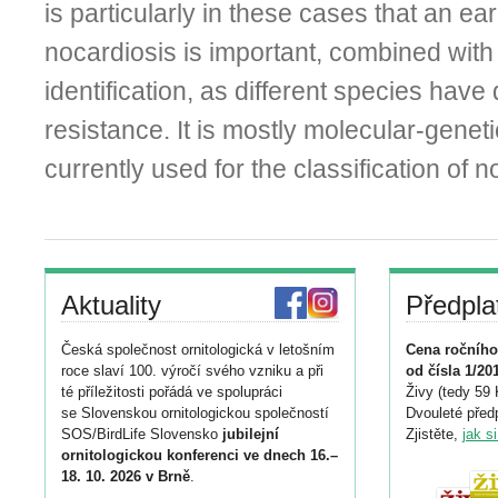
is particularly in these cases that an ea
nocardiosis is important, combined with 
identification, as different species have d
resistance. It is mostly molecular-genet
currently used for the classification of n
Aktuality
Předpla
Česká společnost ornitologická v letošním
Cena ročního
roce slaví 100. výročí svého vzniku a při
od čísla 1/20
té příležitosti pořádá ve spolupráci
Živy (tedy 59 
se Slovenskou ornitologickou společností
Dvouleté předp
SOS/BirdLife Slovensko
jubilejní
Zjistěte,
jak s
ornitologickou konferenci ve dnech 16.–
18. 10. 2026 v Brně
.