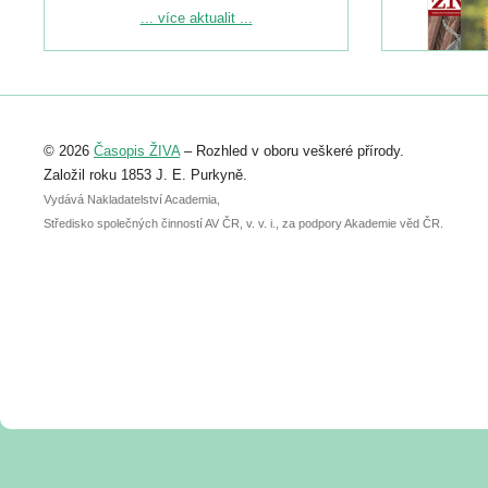
Podrobnější informace ke konferenci
... více aktualit ...
naleznete zde:
https://www.birdlife.cz/konference-2026/
Registrovat se můžete do 6. září.
Upozorňujeme, že termín pro odeslání
© 2026
Časopis ŽIVA
– Rozhled v oboru veškeré přírody.
abstraktu přihlášené přednášky nebo
posteru je už 30. června.
Založil roku 1853 J. E. Purkyně.
Vydává Nakladatelství Academia,
Středisko společných činností AV ČR, v. v. i., za podpory Akademie věd ČR.