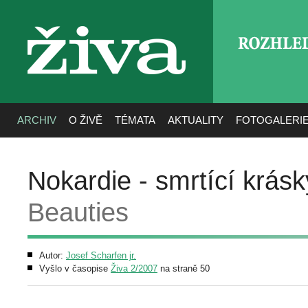
ROZHLE
živa
ARCHIV
O ŽIVĚ
TÉMATA
AKTUALITY
FOTOGALERI
Nokardie - smrtící krásk
Beauties
Autor:
Josef Scharfen jr.
Vyšlo v časopise
Živa 2/2007
na straně 50