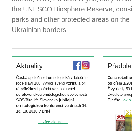
the UNESCO Biosphere Reserve, consist
parks and other protected areas on the 
Ukrainian borders.
Aktuality
Předpla
Česká společnost ornitologická v letošním
Cena ročního
roce slaví 100. výročí svého vzniku a při
od čísla 1/20
té příležitosti pořádá ve spolupráci
Živy (tedy 59 
se Slovenskou ornitologickou společností
Dvouleté předp
SOS/BirdLife Slovensko
jubilejní
Zjistěte,
jak s
ornitologickou konferenci ve dnech 16.–
18. 10. 2026 v Brně
.
Podrobnější informace ke konferenci
... více aktualit ...
naleznete zde: