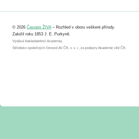
https://www.birdlife.cz/konference-2026/
Registrovat se můžete do 6. září.
Upozorňujeme, že termín pro odeslání
© 2026
Časopis ŽIVA
– Rozhled v oboru veškeré přírody.
abstraktu přihlášené přednášky nebo
posteru je už 30. června.
Založil roku 1853 J. E. Purkyně.
Vydává Nakladatelství Academia,
Středisko společných činností AV ČR, v. v. i., za podpory Akademie věd ČR.