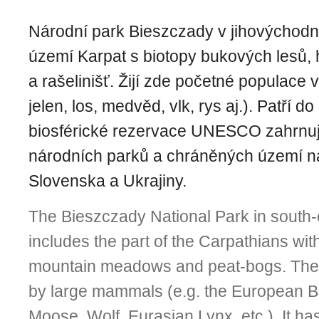
Národní park Bieszczady v jihovýchodn
území Karpat s biotopy bukových lesů, 
a rašelinišť. Žijí zde početné populace 
jelen, los, medvěd, vlk, rys aj.). Patří 
biosférické rezervace UNESCO zahrnují
národních parků a chráněných území n
Slovenska a Ukrajiny.
The Bieszczady National Park in south
includes the part of the Carpathians wit
mountain meadows and peat-bogs. The 
by large mammals (e.g. the European B
Moose, Wolf, Eurasian Lynx, etc.). It ha