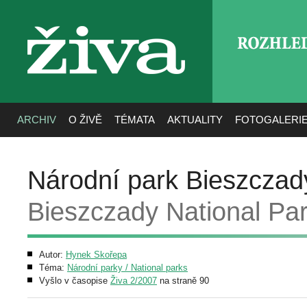
ROZHLE
živa
ARCHIV
O ŽIVĚ
TÉMATA
AKTUALITY
FOTOGALERI
Národní park Bieszczady
Bieszczady National Par
Autor:
Hynek Skořepa
Téma:
Národní parky / National parks
Vyšlo v časopise
Živa 2/2007
na straně 90