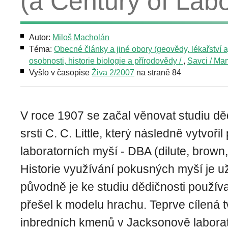
(a Century of Labo
Autor:
Miloš Macholán
Téma:
Obecné články a jiné obory (geovědy, lékařství aj
osobnosti, historie biologie a přírodovědy /
,
Savci / M
Vyšlo v časopise
Živa 2/2007
na straně 84
V roce 1907 se začal věnovat studiu dě
srsti C. C. Little, který následně vytvoři
laboratorních myší - DBA (dilute, brown,
Historie využívání pokusných myší je u
původně je ke studiu dědičnosti používa
přešel k modelu hrachu. Teprve cílená 
inbredních kmenů v Jacksonově laborat