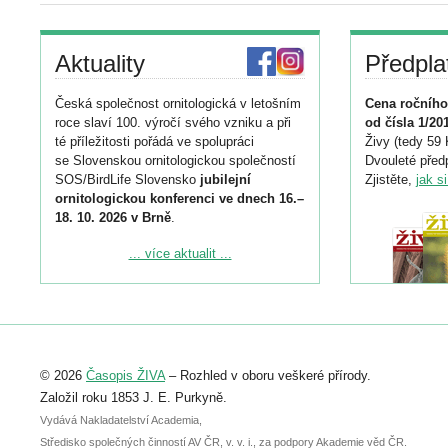
Aktuality
Předpla
Česká společnost ornitologická v letošním
Cena ročního
roce slaví 100. výročí svého vzniku a při
od čísla 1/20
té příležitosti pořádá ve spolupráci
Živy (tedy 59 
se Slovenskou ornitologickou společností
Dvouleté předp
SOS/BirdLife Slovensko
jubilejní
Zjistěte,
jak s
ornitologickou konferenci ve dnech 16.–
18. 10. 2026 v Brně
.
Podrobnější informace ke konferenci
... více aktualit ...
naleznete zde:
https://www.birdlife.cz/konference-2026/
Registrovat se můžete do 6. září.
Upozorňujeme, že termín pro odeslání
© 2026
Časopis ŽIVA
– Rozhled v oboru veškeré přírody.
abstraktu přihlášené přednášky nebo
posteru je už 30. června.
Založil roku 1853 J. E. Purkyně.
Vydává Nakladatelství Academia,
Středisko společných činností AV ČR, v. v. i., za podpory Akademie věd ČR.