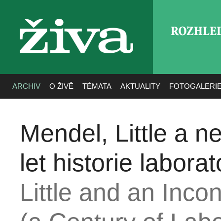
ROZHLE
živa
ARCHIV
O ŽIVĚ
TÉMATA
AKTUALITY
FOTOGALERI
Mendel, Little a 
let historie labora
Little and an Inc