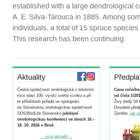
established with a large dendrological c
A. E. Silva-Tarouca in 1885. Among so
individuals, a total of 15 spruce specie
This research has been continuing.
Aktuality
Předpla
Česká společnost ornitologická v letošním
Cena ročního
roce slaví 100. výročí svého vzniku a při
od čísla 1/20
té příležitosti pořádá ve spolupráci
Živy (tedy 59 
se Slovenskou ornitologickou společností
Dvouleté předp
SOS/BirdLife Slovensko
jubilejní
Zjistěte,
jak s
ornitologickou konferenci ve dnech 16.–
18. 10. 2026 v Brně
.
Podrobnější informace ke konferenci
... více aktualit ...