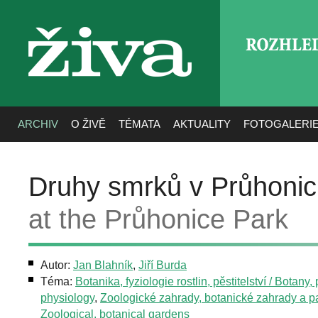
ROZHLE
živa
ARCHIV
O ŽIVĚ
TÉMATA
AKTUALITY
FOTOGALERI
Druhy smrků v Průhoni
at the Průhonice Park
Autor:
Jan Blahník
,
Jiří Burda
Téma:
Botanika, fyziologie rostlin, pěstitelství / Botany, 
physiology
,
Zoologické zahrady, botanické zahrady a pa
Zoological, botanical gardens