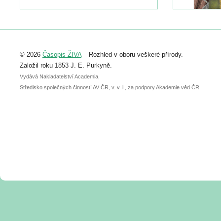
naleznete zde:
https://www.birdlife.cz/konference-2026/
Registrovat se můžete do 6. září.
Upozorňujeme, že termín pro odeslání
© 2026
Časopis ŽIVA
– Rozhled v oboru veškeré přírody.
abstraktu přihlášené přednášky nebo
posteru je už 30. června.
Založil roku 1853 J. E. Purkyně.
Vydává Nakladatelství Academia,
Středisko společných činností AV ČR, v. v. i., za podpory Akademie věd ČR.