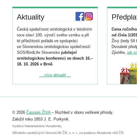
Aktuality
Předpla
Česká společnost ornitologická v letošním
Cena ročního
roce slaví 100. výročí svého vzniku a při
od čísla 1/20
té příležitosti pořádá ve spolupráci
Živy (tedy 59 
se Slovenskou ornitologickou společností
Dvouleté předp
SOS/BirdLife Slovensko
jubilejní
Zjistěte,
jak s
ornitologickou konferenci ve dnech 16.–
18. 10. 2026 v Brně
.
Podrobnější informace ke konferenci
... více aktualit ...
naleznete zde:
https://www.birdlife.cz/konference-2026/
Registrovat se můžete do 6. září.
Upozorňujeme, že termín pro odeslání
© 2026
Časopis ŽIVA
– Rozhled v oboru veškeré přírody.
abstraktu přihlášené přednášky nebo
posteru je už 30. června.
Založil roku 1853 J. E. Purkyně.
Vydává Nakladatelství Academia,
Středisko společných činností AV ČR, v. v. i., za podpory Akademie věd ČR.