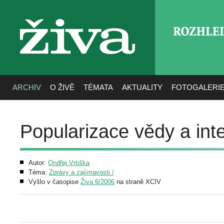
ROZHLE
živa
ARCHIV
O ŽIVĚ
TÉMATA
AKTUALITY
FOTOGALERI
Popularizace vědy a int
Autor:
Ondřej Vrtiška
Téma:
Zprávy a zajímavosti /
Vyšlo v časopise
Živa 6/2006
na straně XCIV