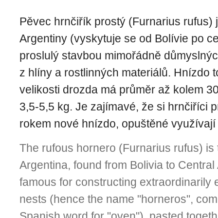
Pěvec hrnčiřík prostý (Furnarius rufus) 
Argentiny (vyskytuje se od Bolívie po ce
proslulý stavbou mimořádně důmyslnýc
z hlíny a rostlinných materiálů. Hnízdo 
velikosti drozda má průměr až kolem 3
3,5-5,5 kg. Je zajímavé, že si hrnčiříci
rokem nové hnízdo, opuštěné využívají j
The rufous hornero (Furnarius rufus) is t
Argentina, found from Bolivia to Central
famous for constructing extraordinarily 
nests (hence the name "horneros", com
Spanish word for "oven"), pasted toget