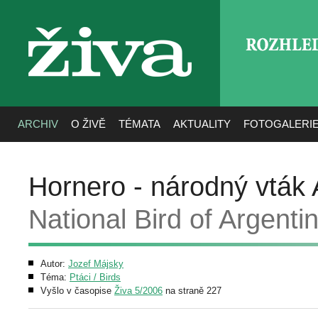
ROZHLE
živa
ARCHIV
O ŽIVĚ
TÉMATA
AKTUALITY
FOTOGALERI
Hornero - národný vták 
National Bird of Argenti
Autor:
Jozef Májsky
Téma:
Ptáci / Birds
Vyšlo v časopise
Živa 5/2006
na straně 227