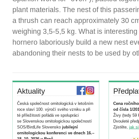
plant materials. The nest of this passerin
a thrush can reach approximately 30 cm
weighing 3,5-5,5 kg. What is interesting 
hornero laboriously build a new nest ev
abandoning their nests to be used by ot
Aktuality
Předpla
Česká společnost ornitologická v letošním
Cena ročního
roce slaví 100. výročí svého vzniku a při
od čísla 1/20
té příležitosti pořádá ve spolupráci
Živy (tedy 59 
se Slovenskou ornitologickou společností
Dvouleté předp
SOS/BirdLife Slovensko
jubilejní
Zjistěte,
jak s
ornitologickou konferenci ve dnech 16.–
18. 10. 2026 v Brně
.