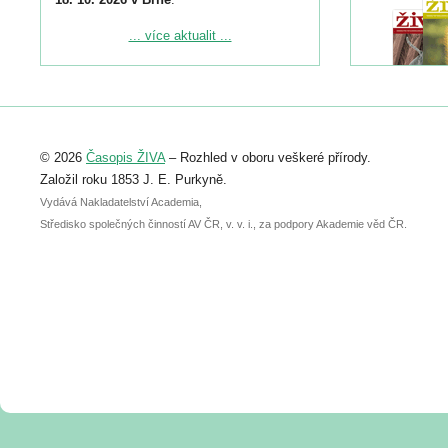
Podrobnější informace ke konferenci
... více aktualit ...
naleznete zde:
https://www.birdlife.cz/konference-2026/
Registrovat se můžete do 6. září.
Upozorňujeme, že termín pro odeslání
© 2026
Časopis ŽIVA
– Rozhled v oboru veškeré přírody.
abstraktu přihlášené přednášky nebo
posteru je už 30. června.
Založil roku 1853 J. E. Purkyně.
Vydává Nakladatelství Academia,
Středisko společných činností AV ČR, v. v. i., za podpory Akademie věd ČR.