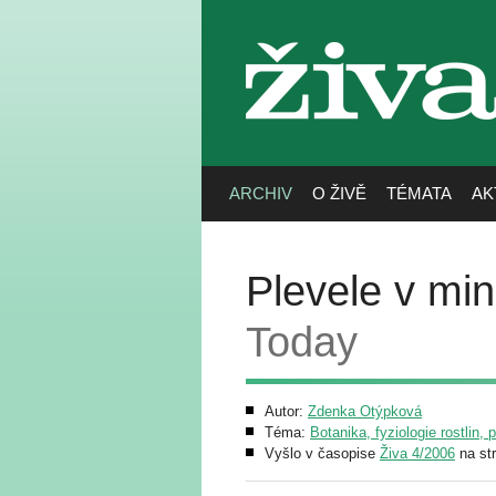
živa
ARCHIV
O ŽIVĚ
TÉMATA
AK
Plevele v min
Today
Autor:
Zdenka Otýpková
Téma:
Botanika, fyziologie rostlin, 
Vyšlo v časopise
Živa 4/2006
na st