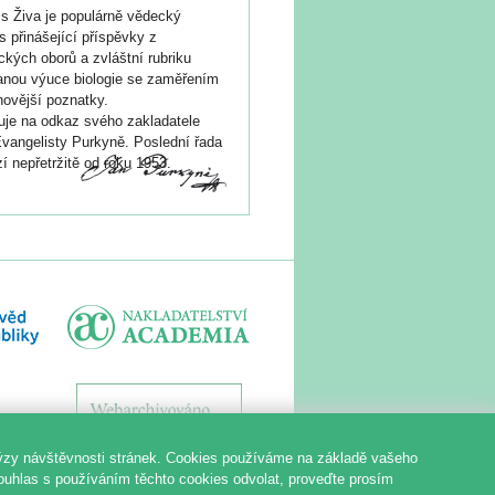
s Živa je populárně vědecký
s přinášející příspěvky z
ických oborů a zvláštní rubriku
nou výuce biologie se zaměřením
novější poznatky.
je na odkaz svého zakladatele
vangelisty Purkyně. Poslední řada
í nepřetržitě od roku 1953.
ýzy návštěvnosti stránek. Cookies používáme na základě vašeho
souhlas s používáním těchto cookies odvolat, proveďte prosím