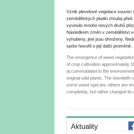
Vznik plevelové vegetace souvisí
zemědělských plodin zhruba před 1
vyvinulo mnoho nových druhů přizp
Následkem změn v zemědělství ve 
vyhubeny, jiné jsou ohroženy. Ned
spíše hovořit o její další proměně.
The emergence of weed vegetation 
of crop cultivation approximately 
accommodated to the environment of
original wild plants. The twentieth
some weed species; others are end
completely, but rather changed its
Aktuality