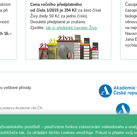
tošním
Cena ročního předplatného
Časopi
a při
od čísla 1/2019 je 354 Kč
za šest čísel
časopi
Živy (tedy 59 Kč za jedno číslo).
biolog
ností
Dvouleté předplatné je zrušeno.
věnova
Zjistěte,
jak si předplatit časopis Živa
.
na nej
h 16.–
Navazu
Jana E
vycház
i
026/
ní
u veškeré přírody.
o
, za podpory Akademie věd ČR.
uživatelského prostředí – používáme funkce zobrazování videoobsahu a anal
prohlížeče tak, že ukládání těchto cookies umožňuje. Pokud si přejete svůj 