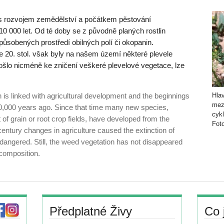
 s rozvojem zemědělství a počátkem pěstování
0 000 let. Od té doby se z původně planých rostlin
ůsobených prostředí obilných polí či okopanin.
20. stol. však byly na našem území některé plevele
ošlo nicméně ke zničení veškeré plevelové vegetace, lze
is linked with agricultural development and the beginnings
Hlav
mezi
10,000 years ago. Since that time many new species,
cykl
 grain or root crop fields, have developed from the
Fot
–century changes in agriculture caused the extinction of
angered. Still, the weed vegetation has not disappeared
 composition.
Předplatné Živy
Co 