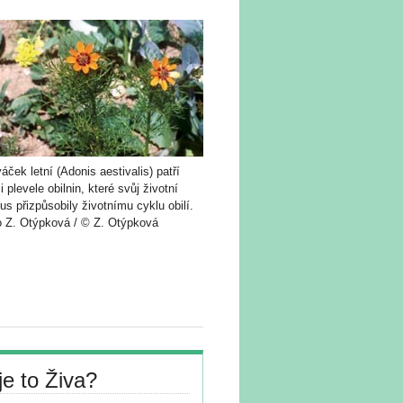
áček letní (Adonis aestivalis) patří
 plevele obilnin, které svůj životní
us přizpůsobily životnímu cyklu obilí.
o Z. Otýpková / © Z. Otýpková
je to Živa?