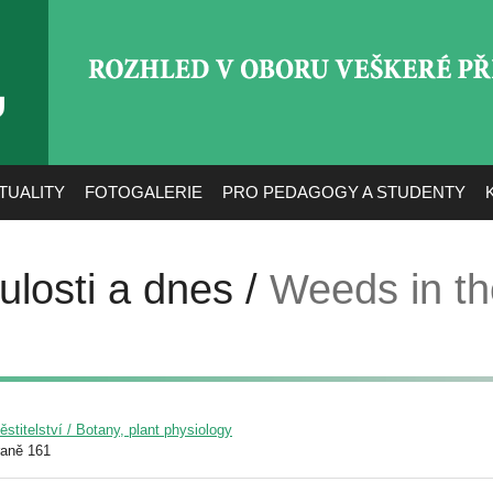
ROZHLED V OBORU VEŠ
TUALITY
FOTOGALERIE
PRO PEDAGOGY A STUDENTY
ulosti a dnes /
Weeds in th
pěstitelství / Botany, plant physiology
raně 161