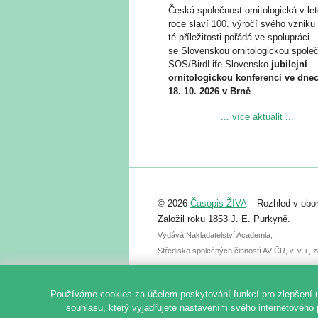
Česká společnost ornitologická v le
roce slaví 100. výročí svého vzniku 
té příležitosti pořádá ve spolupráci
se Slovenskou ornitologickou společ
SOS/BirdLife Slovensko
jubilejní
ornitologickou konferenci ve dnec
18. 10. 2026 v Brně
.
Podrobnější informace ke konferenc
... více aktualit ...
naleznete zde:
https://www.birdlife.cz/konference-2
Registrovat se můžete do 6. září.
Upozorňujeme, že termín pro odeslá
© 2026
Časopis ŽIVA
– Rozhled v obor
abstraktu přihlášené přednášky neb
posteru je už 30. června.
Založil roku 1853 J. E. Purkyně.
Vydává Nakladatelství Academia,
Středisko společných činností AV ČR, v. v. i.
Používáme cookies za účelem poskytování funkcí pro zlepšení 
souhlasu, který vyjadřujete nastavením svého internetového 