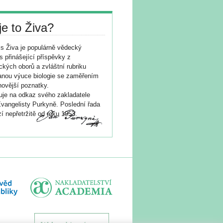
je to Živa?
s Živa je populárně vědecký
s přinášející příspěvky z
ických oborů a zvláštní rubriku
nou výuce biologie se zaměřením
novější poznatky.
je na odkaz svého zakladatele
vangelisty Purkyně. Poslední řada
í nepřetržitě od roku 1953.