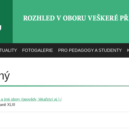
ROZHLED V OBORU VEŠ
TUALITY
FOTOGALERIE
PRO PEDAGOGY A STUDENTY
ný
 jiné obory (geovědy, lékařství aj.) /
aně XLIII