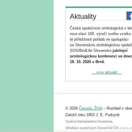
Aktuality
Česká společnost ornitologická v le
roce slaví 100. výročí svého vzniku 
té příležitosti pořádá ve spolupráci
se Slovenskou ornitologickou společ
SOS/BirdLife Slovensko
jubilejní
ornitologickou konferenci ve dnec
18. 10. 2026 v Brně
.
Podrobnější informace ke konferenc
... více aktualit ...
naleznete zde:
https://www.birdlife.cz/konference-2
Registrovat se můžete do 6. září.
Upozorňujeme, že termín pro odeslá
© 2026
Časopis ŽIVA
– Rozhled v obor
abstraktu přihlášené přednášky neb
posteru je už 30. června.
Založil roku 1853 J. E. Purkyně.
Vydává Nakladatelství Academia,
Středisko společných činností AV ČR, v. v. i.