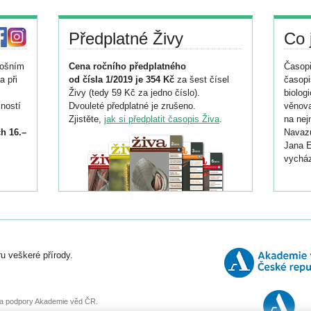
Předplatné Živy
Co 
tošním
Cena ročního předplatného
Časopi
a při
od čísla 1/2019 je 354 Kč
za šest čísel
časopi
Živy (tedy 59 Kč za jedno číslo).
biolog
ností
Dvouleté předplatné je zrušeno.
věnova
Zjistěte,
jak si předplatit časopis Živa
.
na nej
h 16.–
Navazu
Jana E
vycház
i
026/
ní
u veškeré přírody.
o
, za podpory Akademie věd ČR.