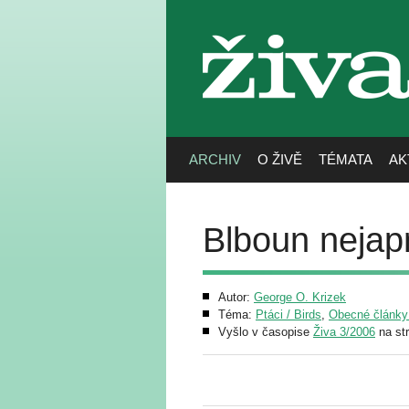
živa
ARCHIV
O ŽIVĚ
TÉMATA
AK
Blboun nejap
Autor:
George O. Krizek
Téma:
Ptáci / Birds
,
Obecné články a
Vyšlo v časopise
Živa 3/2006
na str