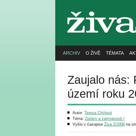
živa
ARCHIV
O ŽIVĚ
TÉMATA
AK
Zaujalo nás:
území roku 
Autor:
Tereza Chýlová
Téma:
Zprávy a zajímavosti /
Vyšlo v časopise
Živa 2/2006
na st