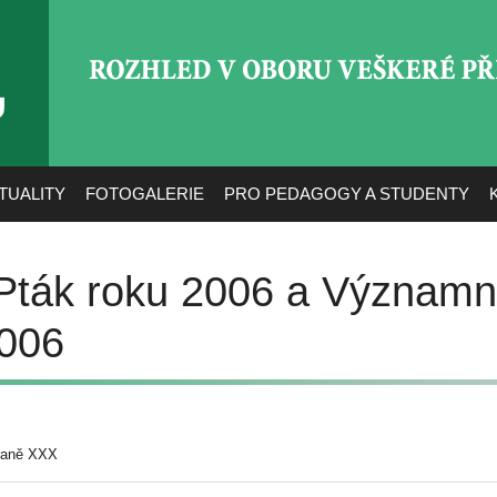
ROZHLED V OBORU VEŠ
TUALITY
FOTOGALERIE
PRO PEDAGOGY A STUDENTY
 Pták roku 2006 a Významn
2006
raně XXX