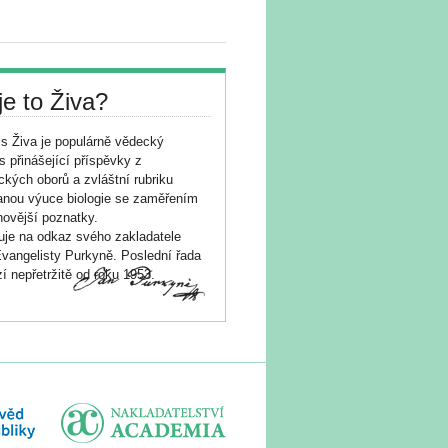
je to Živa?
s Živa je populárně vědecký
s přinášející příspěvky z
ických oborů a zvláštní rubriku
nou výuce biologie se zaměřením
novější poznatky.
je na odkaz svého zakladatele
vangelisty Purkyně. Poslední řada
í nepřetržitě od roku 1953.