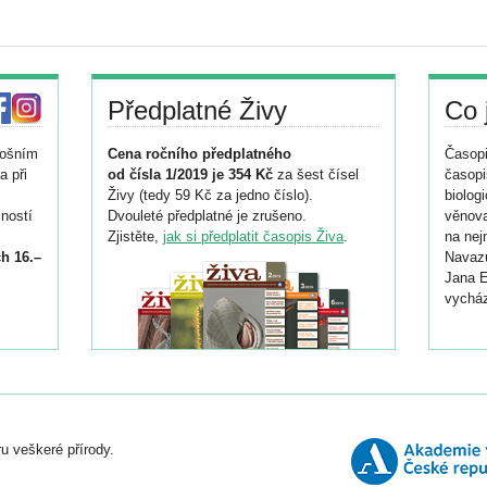
Předplatné Živy
Co 
tošním
Cena ročního předplatného
Časopi
a při
od čísla 1/2019 je 354 Kč
za šest čísel
časopi
Živy (tedy 59 Kč za jedno číslo).
biolog
ností
Dvouleté předplatné je zrušeno.
věnova
Zjistěte,
jak si předplatit časopis Živa
.
na nej
h 16.–
Navazu
Jana E
vycház
i
026/
ní
u veškeré přírody.
o