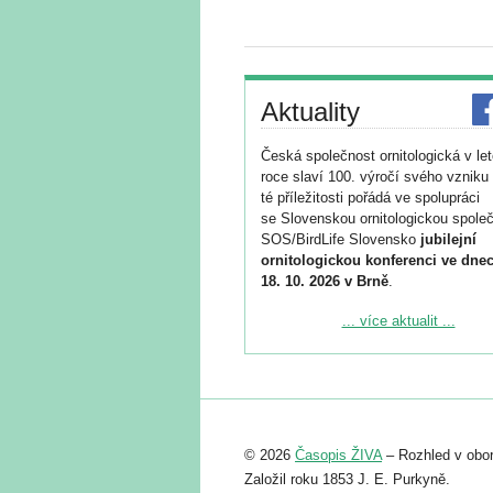
Aktuality
Česká společnost ornitologická v le
roce slaví 100. výročí svého vzniku 
té příležitosti pořádá ve spolupráci
se Slovenskou ornitologickou společ
SOS/BirdLife Slovensko
jubilejní
ornitologickou konferenci ve dnec
18. 10. 2026 v Brně
.
Podrobnější informace ke konferenc
... více aktualit ...
naleznete zde:
https://www.birdlife.cz/konference-2
Registrovat se můžete do 6. září.
Upozorňujeme, že termín pro odeslá
© 2026
Časopis ŽIVA
– Rozhled v obor
abstraktu přihlášené přednášky neb
posteru je už 30. června.
Založil roku 1853 J. E. Purkyně.