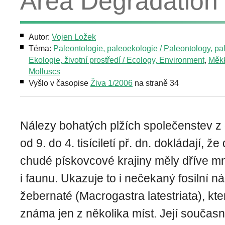
Area Degradation
Autor:
Vojen Ložek
Téma:
Paleontologie, paleoekologie / Paleontology, p
Ekologie, životní prostředí / Ecology, Environment
,
Měkk
Molluscs
Vyšlo v časopise
Živa 1/2006
na straně 34
Nálezy bohatých plžích společenstev z
od 9. do 4. tisíciletí př. dn. dokládají, 
chudé pískovcové krajiny měly dříve m
i faunu. Ukazuje to i nečekaný fosilní n
žebernaté (Macrogastra latestriata), kt
známa jen z několika míst. Její současn