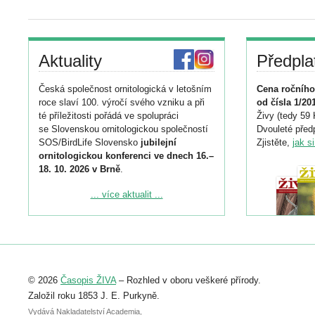
Aktuality
Předpla
Česká společnost ornitologická v letošním
Cena ročního
roce slaví 100. výročí svého vzniku a při
od čísla 1/20
té příležitosti pořádá ve spolupráci
Živy (tedy 59 
se Slovenskou ornitologickou společností
Dvouleté předp
SOS/BirdLife Slovensko
jubilejní
Zjistěte,
jak s
ornitologickou konferenci ve dnech 16.–
18. 10. 2026 v Brně
.
Podrobnější informace ke konferenci
... více aktualit ...
naleznete zde:
https://www.birdlife.cz/konference-2026/
Registrovat se můžete do 6. září.
Upozorňujeme, že termín pro odeslání
© 2026
Časopis ŽIVA
– Rozhled v oboru veškeré přírody.
abstraktu přihlášené přednášky nebo
posteru je už 30. června.
Založil roku 1853 J. E. Purkyně.
Vydává Nakladatelství Academia,