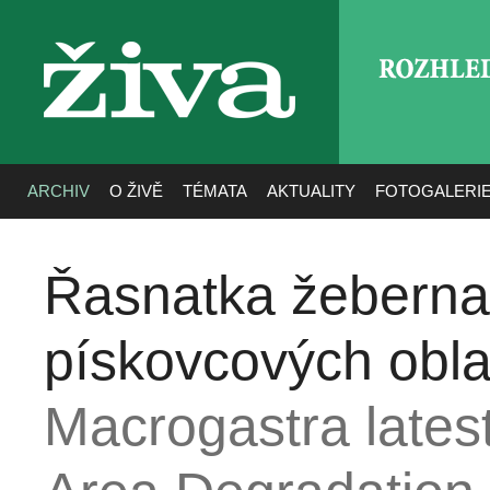
ROZHLE
živa
ARCHIV
O ŽIVĚ
TÉMATA
AKTUALITY
FOTOGALERI
Řasnatka žeberna
pískovcových obla
Macrogastra lates