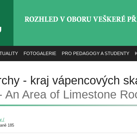
ROZHLED V OBORU VEŠ
TUALITY
FOTOGALERIE
PRO PEDAGOGY A STUDENTY
chy - kraj vápencových sk
 - An Area of Limestone Ro
y /
raně 185