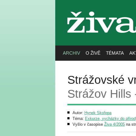
živa
ARCHIV
O ŽIVĚ
TÉMATA
AK
Strážovské vr
Strážov Hills
Autor:
Hynek Skořepa
Téma:
Exkurze, vycházky do přírod
Vyšlo v časopise
Živa 4/2005
na st