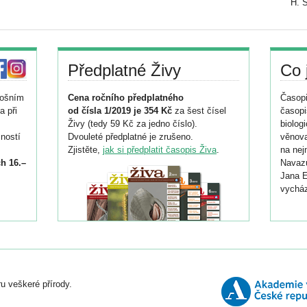
H. 
Předplatné Živy
Co 
tošním
Cena ročního předplatného
Časopi
a při
od čísla 1/2019 je 354 Kč
za šest čísel
časopi
Živy (tedy 59 Kč za jedno číslo).
biolog
ností
Dvouleté předplatné je zrušeno.
věnova
Zjistěte,
jak si předplatit časopis Živa
.
na nej
h 16.–
Navazu
Jana E
vycház
i
026/
ní
u veškeré přírody.
o