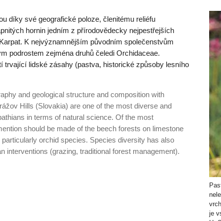
u díky své geografické poloze, členitému reliéfu
pnitých hornin jedním z přírodovědecky nejpestřejších
 Karpat. K nejvýznamnějším původním společenstvům
tým podrostem zejména druhů čeledi Orchidaceae.
etí trvající lidské zásahy (pastva, historické způsoby lesního
graphy and geological structure and composition with
rážov Hills (Slovakia) are one of the most diverse and
athians in terms of natural science. Of the most
ention should be made of the beech forests on limestone
 particularly orchid species. Species diversity has also
interventions (grazing, traditional forest management).
Past
nel
vrc
je v