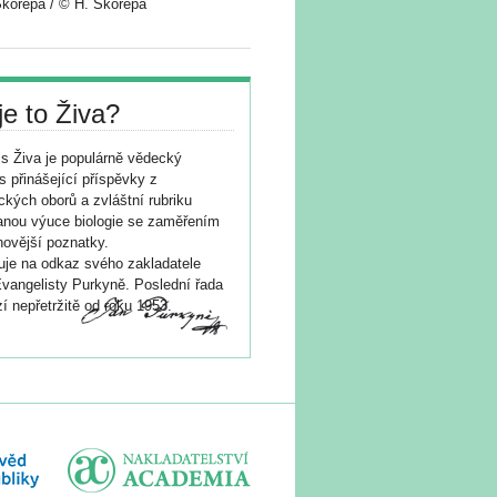
Skořepa / © H. Skořepa
je to Živa?
s Živa je populárně vědecký
s přinášející příspěvky z
ických oborů a zvláštní rubriku
nou výuce biologie se zaměřením
novější poznatky.
je na odkaz svého zakladatele
vangelisty Purkyně. Poslední řada
í nepřetržitě od roku 1953.