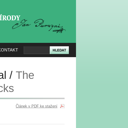
KERÉ PŘÍRODY
KONTAKT
al /
The
cks
Článek v PDF ke stažení