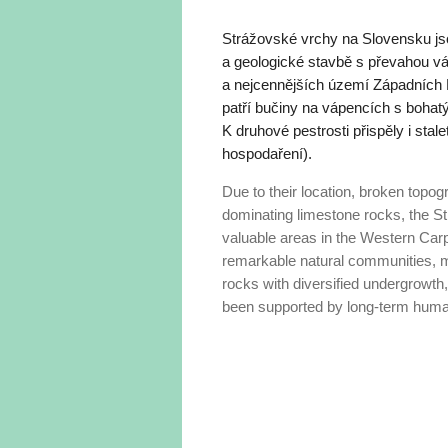
Strážovské vrchy na Slovensku jso
a geologické stavbě s převahou vá
a nejcennějších území Západních
patří bučiny na vápencích s boha
K druhové pestrosti přispěly i stal
hospodaření).
Due to their location, broken topo
dominating limestone rocks, the St
valuable areas in the Western Carp
remarkable natural communities, m
rocks with diversified undergrowth,
been supported by long-term human 