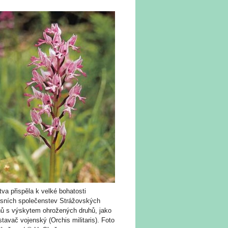
va přispěla k velké bohatosti
esních společenstev Strážovských
hů s výskytem ohrožených druhů, jako
stavač vojenský (Orchis militaris). Foto