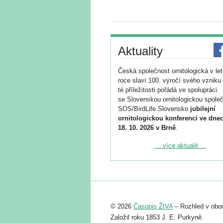
Aktuality
Česká společnost ornitologická v le
roce slaví 100. výročí svého vzniku 
té příležitosti pořádá ve spolupráci
se Slovenskou ornitologickou společ
SOS/BirdLife Slovensko
jubilejní
ornitologickou konferenci ve dnec
18. 10. 2026 v Brně
.
Podrobnější informace ke konferenc
... více aktualit ...
naleznete zde:
https://www.birdlife.cz/konference-2
Registrovat se můžete do 6. září.
Upozorňujeme, že termín pro odeslá
© 2026
Časopis ŽIVA
– Rozhled v obor
abstraktu přihlášené přednášky neb
posteru je už 30. června.
Založil roku 1853 J. E. Purkyně.