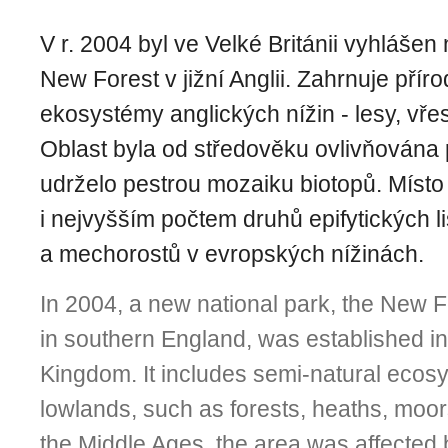
V r. 2004 byl ve Velké Británii vyhlášen
New Forest v jižní Anglii. Zahrnuje příro
ekosystémy anglických nížin - lesy, vřes
Oblast byla od středověku ovlivňována 
udrželo pestrou mozaiku biotopů. Místo
i nejvyšším počtem druhů epifytických l
a mechorostů v evropských nížinách.
In 2004, a new national park, the New F
in southern England, was established in
Kingdom. It includes semi-natural ecos
lowlands, such as forests, heaths, moor
the Middle Ages, the area was affected 