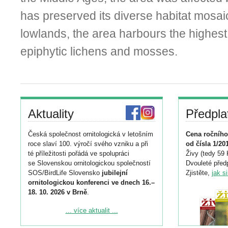
has preserved its diverse habitat mos
lowlands, the area harbours the highest 
epiphytic lichens and mosses.
Aktuality
Předpla
Česká společnost ornitologická v letošním
Cena ročního
roce slaví 100. výročí svého vzniku a při
od čísla 1/20
té příležitosti pořádá ve spolupráci
Živy (tedy 59 
se Slovenskou ornitologickou společností
Dvouleté předp
SOS/BirdLife Slovensko
jubilejní
Zjistěte,
jak s
ornitologickou konferenci ve dnech 16.–
18. 10. 2026 v Brně
.
Podrobnější informace ke konferenci
... více aktualit ...
naleznete zde: