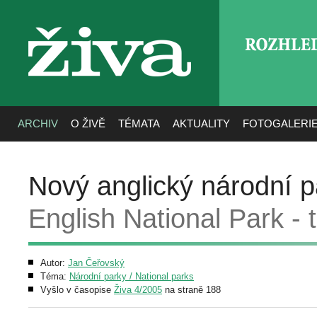
ROZHLE
živa
ARCHIV
O ŽIVĚ
TÉMATA
AKTUALITY
FOTOGALERI
Nový anglický národní p
English National Park -
Autor:
Jan Čeřovský
Téma:
Národní parky / National parks
Vyšlo v časopise
Živa 4/2005
na straně 188