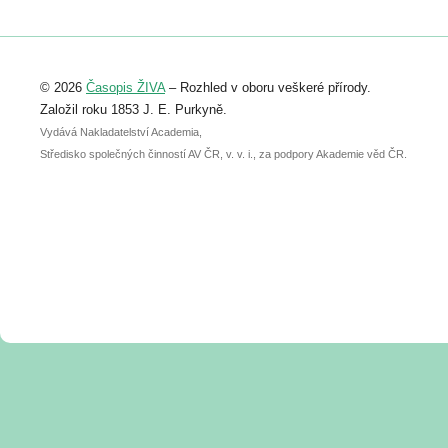
https://www.birdlife.cz/konference-2026/
Registrovat se můžete do 6. září.
Upozorňujeme, že termín pro odeslání
© 2026
Časopis ŽIVA
– Rozhled v oboru veškeré přírody.
abstraktu přihlášené přednášky nebo
posteru je už 30. června.
Založil roku 1853 J. E. Purkyně.
Vydává Nakladatelství Academia,
Středisko společných činností AV ČR, v. v. i., za podpory Akademie věd ČR.