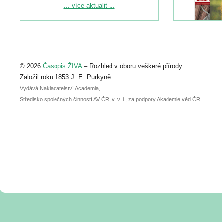
Podrobnější informace ke konferenci
... více aktualit ...
naleznete zde:
https://www.birdlife.cz/konference-2026/
Registrovat se můžete do 6. září.
Upozorňujeme, že termín pro odeslání
© 2026
Časopis ŽIVA
– Rozhled v oboru veškeré přírody.
abstraktu přihlášené přednášky nebo
posteru je už 30. června.
Založil roku 1853 J. E. Purkyně.
Vydává Nakladatelství Academia,
Středisko společných činností AV ČR, v. v. i., za podpory Akademie věd ČR.