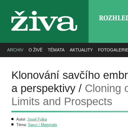
ROZHLE
živa
ARCHIV
O ŽIVĚ
TÉMATA
AKTUALITY
FOTOGALERI
Klonování savčího emb
a perspektivy /
Cloning 
Limits and Prospects
Autor:
Josef Fulka
Téma:
Savci / Mammals