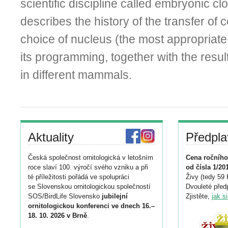
scientific discipline called embryonic clo
describes the history of the transfer of ce
choice of nucleus (the most appropriate 
its programming, together with the result
in different mammals.
Aktuality
Předpla
Česká společnost ornitologická v letošním
Cena ročního
roce slaví 100. výročí svého vzniku a při
od čísla 1/20
té příležitosti pořádá ve spolupráci
Živy (tedy 59 
se Slovenskou ornitologickou společností
Dvouleté předp
SOS/BirdLife Slovensko
jubilejní
Zjistěte,
jak s
ornitologickou konferenci ve dnech 16.–
18. 10. 2026 v Brně
.