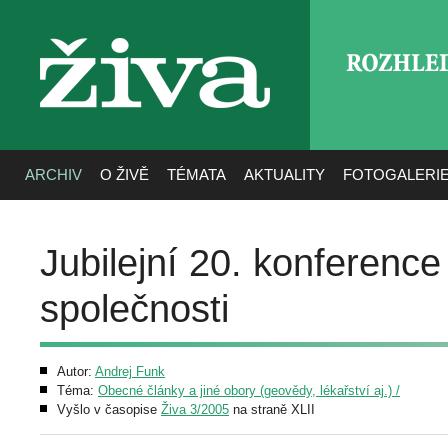
ROZHLE
živa
ARCHIV
O ŽIVĚ
TÉMATA
AKTUALITY
FOTOGALERI
Jubilejní 20. konferenc
společnosti
Autor:
Andrej Funk
Téma:
Obecné články a jiné obory (geovědy, lékařství aj.) /
Vyšlo v časopise
Živa 3/2005
na straně XLII