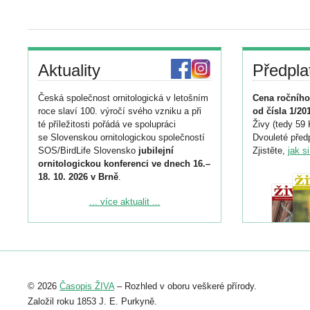
Aktuality
Předpla
Česká společnost ornitologická v letošním
Cena ročního
roce slaví 100. výročí svého vzniku a při
od čísla 1/20
té příležitosti pořádá ve spolupráci
Živy (tedy 59 
se Slovenskou ornitologickou společností
Dvouleté předp
SOS/BirdLife Slovensko
jubilejní
Zjistěte,
jak s
ornitologickou konferenci ve dnech 16.–
18. 10. 2026 v Brně
.
Podrobnější informace ke konferenci
... více aktualit ...
naleznete zde:
https://www.birdlife.cz/konference-2026/
Registrovat se můžete do 6. září.
Upozorňujeme, že termín pro odeslání
© 2026
Časopis ŽIVA
– Rozhled v oboru veškeré přírody.
abstraktu přihlášené přednášky nebo
posteru je už 30. června.
Založil roku 1853 J. E. Purkyně.