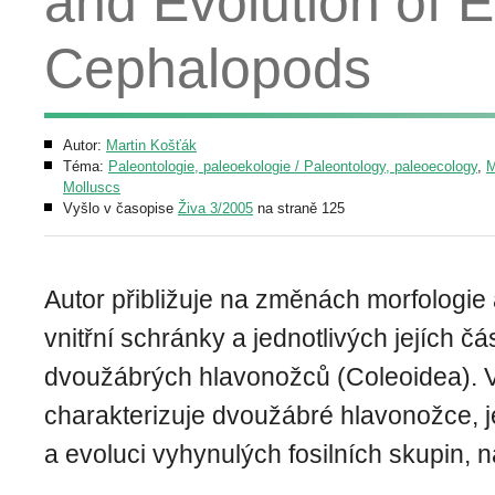
and Evolution of 
Cephalopods
Autor:
Martin Košťák
Téma:
Paleontologie, paleoekologie / Paleontology, paleoecology
,
M
Molluscs
Vyšlo v časopise
Živa 3/2005
na straně 125
Autor přibližuje na změnách morfologie
vnitřní schránky a jednotlivých jejích čás
dvoužábrých hlavonožců (Coleoidea). V 
charakterizuje dvoužábré hlavonožce, j
a evoluci vyhynulých fosilních skupin, n