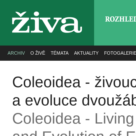
ROZHLE
živa
ARCHIV
O ŽIVĚ
TÉMATA
AKTUALITY
FOTOGALERI
Coleoidea - živoucí
a evoluce dvoužáb
Coleoidea - Living 