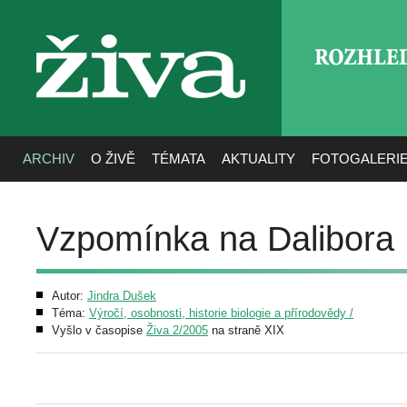
ROZHLE
živa
ARCHIV
O ŽIVĚ
TÉMATA
AKTUALITY
FOTOGALERI
Vzpomínka na Dalibora
Autor:
Jindra Dušek
Téma:
Výročí, osobnosti, historie biologie a přírodovědy /
Vyšlo v časopise
Živa 2/2005
na straně XIX