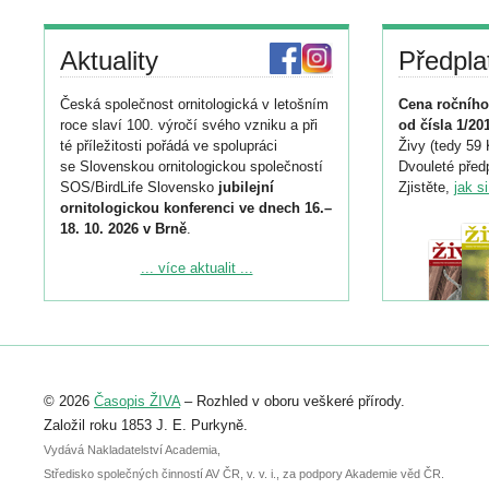
Aktuality
Předpla
Česká společnost ornitologická v letošním
Cena ročního
roce slaví 100. výročí svého vzniku a při
od čísla 1/20
té příležitosti pořádá ve spolupráci
Živy (tedy 59 
se Slovenskou ornitologickou společností
Dvouleté předp
SOS/BirdLife Slovensko
jubilejní
Zjistěte,
jak s
ornitologickou konferenci ve dnech 16.–
18. 10. 2026 v Brně
.
Podrobnější informace ke konferenci
... více aktualit ...
naleznete zde:
https://www.birdlife.cz/konference-2026/
Registrovat se můžete do 6. září.
Upozorňujeme, že termín pro odeslání
© 2026
Časopis ŽIVA
– Rozhled v oboru veškeré přírody.
abstraktu přihlášené přednášky nebo
posteru je už 30. června.
Založil roku 1853 J. E. Purkyně.
Vydává Nakladatelství Academia,
Středisko společných činností AV ČR, v. v. i., za podpory Akademie věd ČR.