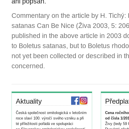
ani popsán.
Commentary on the article by H. Tichý:
satanas Can Be Nice (Živa 2003, 5: 206
published in the above article in 2003 
to Boletus satanas, but to Boletus rhod
not yet been collected or described in th
concerned.
Aktuality
Předpla
Česká společnost ornitologická v letošním
Cena ročního
roce slaví 100. výročí svého vzniku a při
od čísla 1/20
té příležitosti pořádá ve spolupráci
Živy (tedy 59 