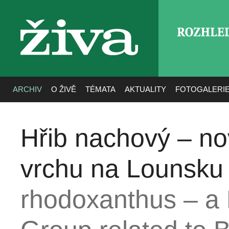
ROZHLE
živa
ARCHIV
O ŽIVĚ
TÉMATA
AKTUALITY
FOTOGALERI
Hřib nachový – n
vrchu na Lounsku
rhodoxanthus – a