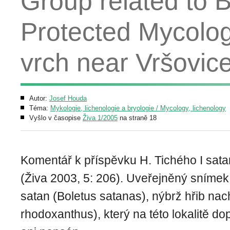
Group related to B
Protected Mycologi
vrch near Vršovice
Autor:
Josef Houda
Téma:
Mykologie, lichenologie a bryologie / Mycology, lichenology
Vyšlo v časopise
Živa 1/2005
na straně 18
Komentář k příspěvku H. Tichého I sat
(Živa 2003, 5: 206). Uveřejněný snímek 
satan (Boletus satanas), nýbrž hřib nac
rhodoxanthus), který na této lokalitě d