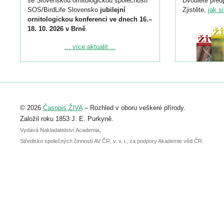
se Slovenskou ornitologickou společností
Dvouleté předp
SOS/BirdLife Slovensko
jubilejní
Zjistěte,
jak s
ornitologickou konferenci ve dnech 16.–
18. 10. 2026 v Brně
.
Podrobnější informace ke konferenci
... více aktualit ...
naleznete zde:
https://www.birdlife.cz/konference-2026/
Registrovat se můžete do 6. září.
Upozorňujeme, že termín pro odeslání
© 2026
Časopis ŽIVA
– Rozhled v oboru veškeré přírody.
abstraktu přihlášené přednášky nebo
posteru je už 30. června.
Založil roku 1853 J. E. Purkyně.
Vydává Nakladatelství Academia,
Středisko společných činností AV ČR, v. v. i., za podpory Akademie věd ČR.