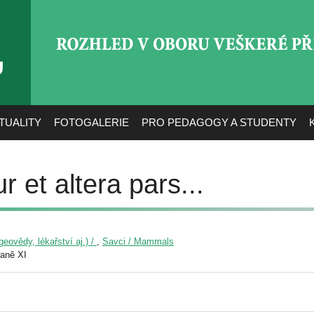
ROZHLED V OBORU VEŠ
TUALITY
FOTOGALERIE
PRO PEDAGOGY A STUDENTY
r et altera pars...
eovědy, lékařství aj.) /
,
Savci / Mammals
raně XI