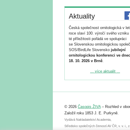
Aktuality
Česká společnost ornitologická v le
roce slaví 100. výročí svého vzniku 
té příležitosti pořádá ve spolupráci
se Slovenskou ornitologickou společ
SOS/BirdLife Slovensko
jubilejní
ornitologickou konferenci ve dnec
18. 10. 2026 v Brně
.
Podrobnější informace ke konferenc
... více aktualit ...
naleznete zde:
https://www.birdlife.cz/konference-2
Registrovat se můžete do 6. září.
Upozorňujeme, že termín pro odeslá
© 2026
Časopis ŽIVA
– Rozhled v obor
abstraktu přihlášené přednášky neb
posteru je už 30. června.
Založil roku 1853 J. E. Purkyně.
Vydává Nakladatelství Academia,
Středisko společných činností AV ČR, v. v. i.