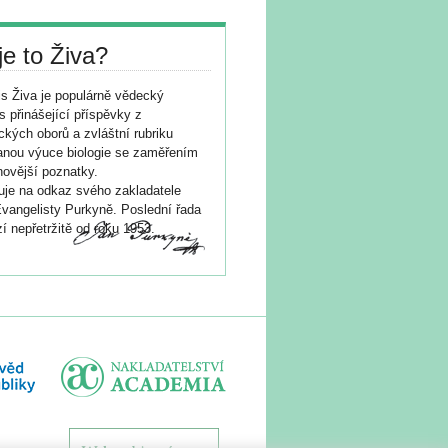
je to Živa?
s Živa je populárně vědecký
s přinášející příspěvky z
ických oborů a zvláštní rubriku
nou výuce biologie se zaměřením
novější poznatky.
je na odkaz svého zakladatele
vangelisty Purkyně. Poslední řada
í nepřetržitě od roku 1953.