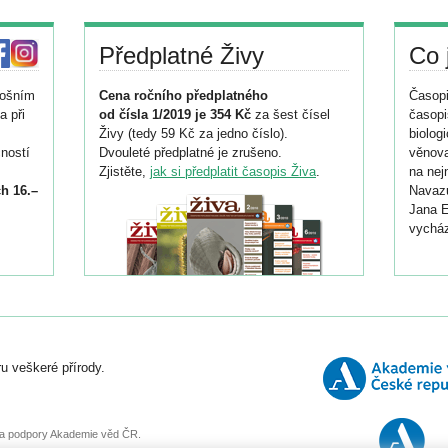
Předplatné Živy
Co 
tošním
Cena ročního předplatného
Časopi
a při
od čísla 1/2019 je 354 Kč
za šest čísel
časopi
Živy (tedy 59 Kč za jedno číslo).
biolog
ností
Dvouleté předplatné je zrušeno.
věnova
Zjistěte,
jak si předplatit časopis Živa
.
na nej
h 16.–
Navazu
Jana E
vycház
i
026/
ní
u veškeré přírody.
o
, za podpory Akademie věd ČR.