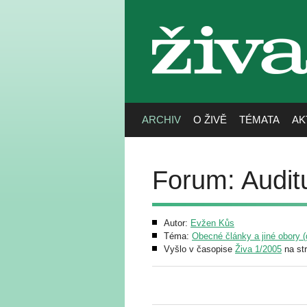
živa
ARCHIV
O ŽIVĚ
TÉMATA
AK
Forum: Auditu
Autor:
Evžen Kůs
Téma:
Obecné články a jiné obory (g
Vyšlo v časopise
Živa 1/2005
na st