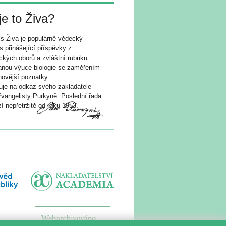
je to Živa?
s Živa je populárně vědecký
s přinášející příspěvky z
ických oborů a zvláštní rubriku
nou výuce biologie se zaměřením
novější poznatky.
je na odkaz svého zakladatele
vangelisty Purkyně. Poslední řada
í nepřetržitě od roku 1953.