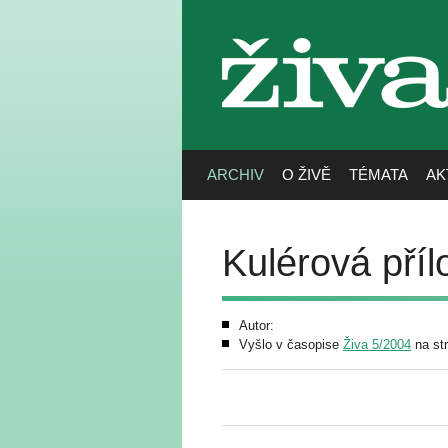
živa
ARCHIV
O ŽIVĚ
TÉMATA
AK
Kulérová příl
Autor:
Vyšlo v časopise
Živa 5/2004
na str