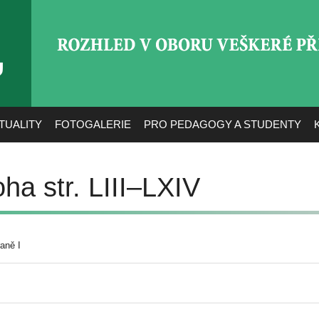
ROZHLED V OBORU VEŠ
TUALITY
FOTOGALERIE
PRO PEDAGOGY A STUDENTY
oha str. LIII–LXIV
aně I