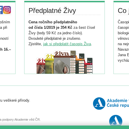
Předplatné Živy
Co 
tošním
Cena ročního předplatného
Časopi
a při
od čísla 1/2019 je 354 Kč
za šest čísel
časopi
Živy (tedy 59 Kč za jedno číslo).
biolog
ností
Dvouleté předplatné je zrušeno.
věnova
Zjistěte,
jak si předplatit časopis Živa
.
na nej
h 16.–
Navazu
Jana E
vycház
i
026/
ní
u veškeré přírody.
o
, za podpory Akademie věd ČR.