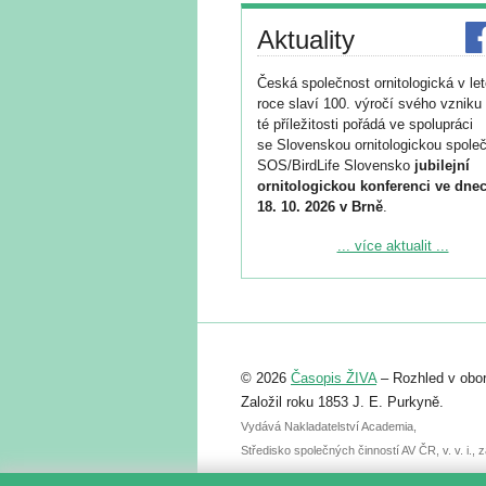
Aktuality
Česká společnost ornitologická v le
roce slaví 100. výročí svého vzniku 
té příležitosti pořádá ve spolupráci
se Slovenskou ornitologickou společ
SOS/BirdLife Slovensko
jubilejní
ornitologickou konferenci ve dnec
18. 10. 2026 v Brně
.
Podrobnější informace ke konferenc
... více aktualit ...
naleznete zde:
https://www.birdlife.cz/konference-2
Registrovat se můžete do 6. září.
Upozorňujeme, že termín pro odeslá
© 2026
Časopis ŽIVA
– Rozhled v obor
abstraktu přihlášené přednášky neb
posteru je už 30. června.
Založil roku 1853 J. E. Purkyně.
Vydává Nakladatelství Academia,
Středisko společných činností AV ČR, v. v. i.