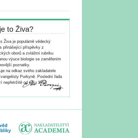
je to Živa?
s Živa je populárně vědecký
s přinášející příspěvky z
ických oborů a zvláštní rubriku
nou výuce biologie se zaměřením
novější poznatky.
je na odkaz svého zakladatele
vangelisty Purkyně. Poslední řada
í nepřetržitě od roku 1953.