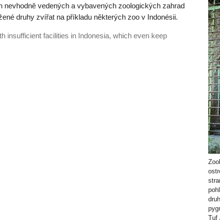
h nevhodně vedených a vybavených zoologických zahrad
ožené druhy zvířat na příkladu některých zoo v Indonésii.
nsufficient facilities in Indonesia, which even keep
Zoo
ost
stra
poh
dru
pygm
Tuf 