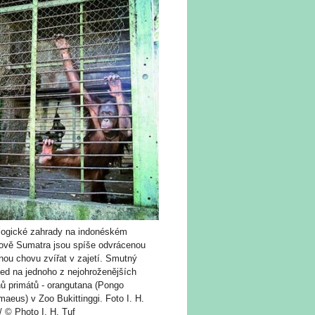
logické zahrady na indonéském
rově Sumatra jsou spíše odvrácenou
nou chovu zvířat v zajetí. Smutný
led na jednoho z nejohroženějších
hů primátů - orangutana (Pongo
aeus) v Zoo Bukittinggi. Foto I. H.
/ © Photo I. H. Tuf