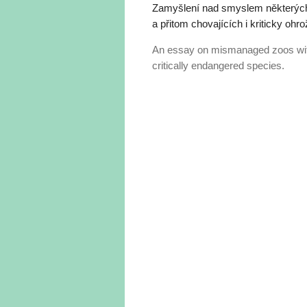
Zamyšlení nad smyslem některýc
a přitom chovajících i kriticky ohr
An essay on mismanaged zoos with i
critically endangered species.