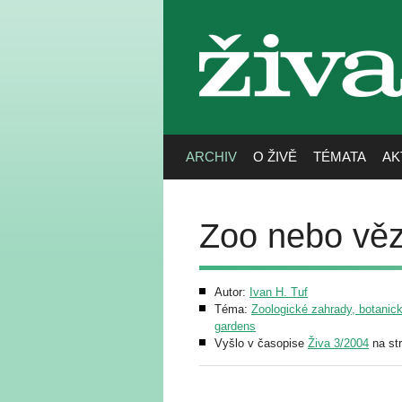
živa
ARCHIV
O ŽIVĚ
TÉMATA
AK
Zoo nebo věz
Autor:
Ivan H. Tuf
Téma:
Zoologické zahrady, botanick
gardens
Vyšlo v časopise
Živa 3/2004
na st