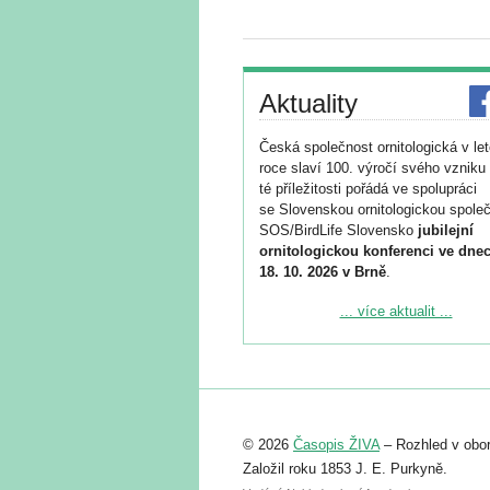
Aktuality
Česká společnost ornitologická v le
roce slaví 100. výročí svého vzniku 
té příležitosti pořádá ve spolupráci
se Slovenskou ornitologickou společ
SOS/BirdLife Slovensko
jubilejní
ornitologickou konferenci ve dnec
18. 10. 2026 v Brně
.
Podrobnější informace ke konferenc
... více aktualit ...
naleznete zde:
https://www.birdlife.cz/konference-2
Registrovat se můžete do 6. září.
Upozorňujeme, že termín pro odeslá
© 2026
Časopis ŽIVA
– Rozhled v obor
abstraktu přihlášené přednášky neb
posteru je už 30. června.
Založil roku 1853 J. E. Purkyně.