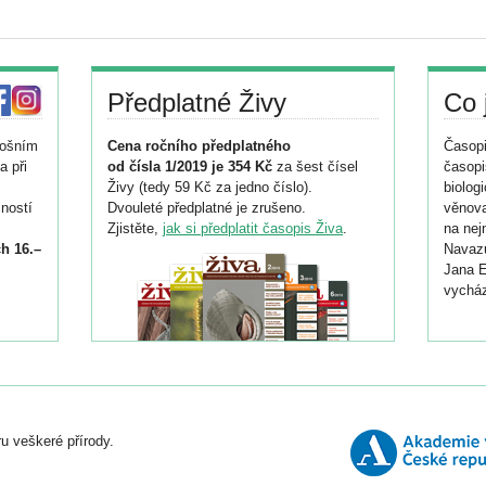
Předplatné Živy
Co 
tošním
Cena ročního předplatného
Časopi
a při
od čísla 1/2019 je 354 Kč
za šest čísel
časopi
Živy (tedy 59 Kč za jedno číslo).
biolog
ností
Dvouleté předplatné je zrušeno.
věnova
Zjistěte,
jak si předplatit časopis Živa
.
na nej
h 16.–
Navazu
Jana E
vycház
i
026/
ní
u veškeré přírody.
o