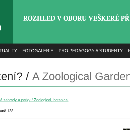
ROZHLED V OBORU VEŠ
TUALITY
FOTOGALERIE
PRO PEDAGOGY A STUDENTY
ení? /
A Zoological Garden
é zahrady a parky / Zoological, botanical
raně 138