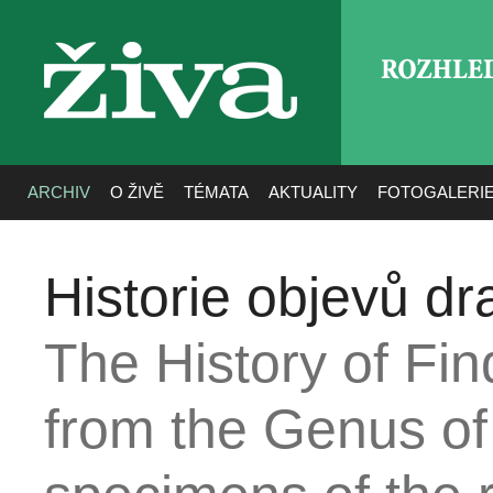
ROZHLE
živa
ARCHIV
O ŽIVĚ
TÉMATA
AKTUALITY
FOTOGALERI
Historie objevů dr
The History of Fi
from the Genus o