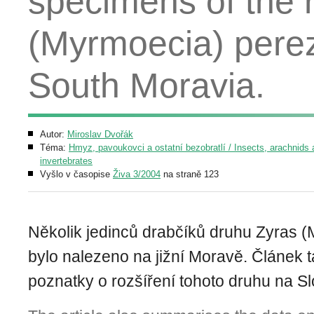
specimens of the 
(Myrmoecia) perez
South Moravia.
Autor:
Miroslav Dvořák
Téma:
Hmyz, pavoukovci a ostatní bezobratlí / Insects, arachnids 
invertebrates
Vyšlo v časopise
Živa 3/2004
na straně 123
Několik jedinců drabčíků druhu Zyras (
bylo nalezeno na jižní Moravě. Článek 
poznatky o rozšíření tohoto druhu na S