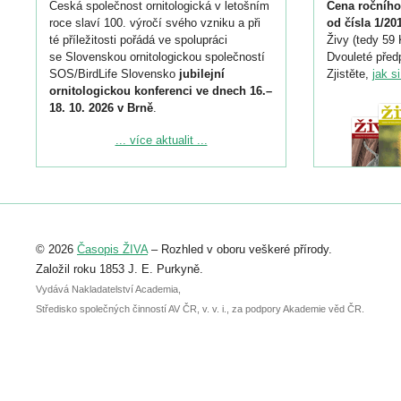
Česká společnost ornitologická v letošním
Cena ročního
roce slaví 100. výročí svého vzniku a při
od čísla 1/20
té příležitosti pořádá ve spolupráci
Živy (tedy 59 
se Slovenskou ornitologickou společností
Dvouleté předp
SOS/BirdLife Slovensko
jubilejní
Zjistěte,
jak s
ornitologickou konferenci ve dnech 16.–
18. 10. 2026 v Brně
.
Podrobnější informace ke konferenci
... více aktualit ...
naleznete zde:
https://www.birdlife.cz/konference-2026/
Registrovat se můžete do 6. září.
Upozorňujeme, že termín pro odeslání
© 2026
Časopis ŽIVA
– Rozhled v oboru veškeré přírody.
abstraktu přihlášené přednášky nebo
posteru je už 30. června.
Založil roku 1853 J. E. Purkyně.
Vydává Nakladatelství Academia,
Středisko společných činností AV ČR, v. v. i., za podpory Akademie věd ČR.