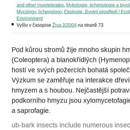
and other invertebrates
,
Mykologie, lichenologie a bryol
Mycology, lichenology
,
Ekologie, životní prostředí / Eco
Environment
Vyšlo v časopise
Živa 2/2004
na straně 73
Pod kůrou stromů žije mnoho skupin h
(Coleoptera) a blanokřídlých (Hymenopt
hostí ve svých požercích bohatá spole
Výzkum se zaměřuje na interakce dřev
hmyzem a s houbou. Nejčastější potravn
podkorního hmyzu jsou xylomycetofagie
a saprofagie.
ub-bark insects include numerous insec