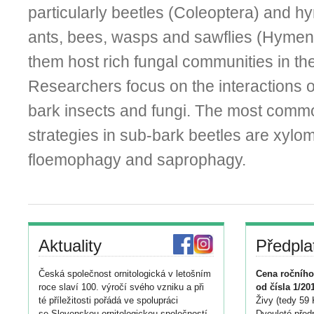
particularly beetles (Coleoptera) and hy
ants, bees, wasps and sawflies (Hymen
them host rich fungal communities in the
Researchers focus on the interactions o
bark insects and fungi. The most comm
strategies in sub-bark beetles are xyl
floemophagy and saprophagy.
Aktuality
Předpla
Česká společnost ornitologická v letošním
Cena ročního
roce slaví 100. výročí svého vzniku a při
od čísla 1/20
té příležitosti pořádá ve spolupráci
Živy (tedy 59 
se Slovenskou ornitologickou společností
Dvouleté předp