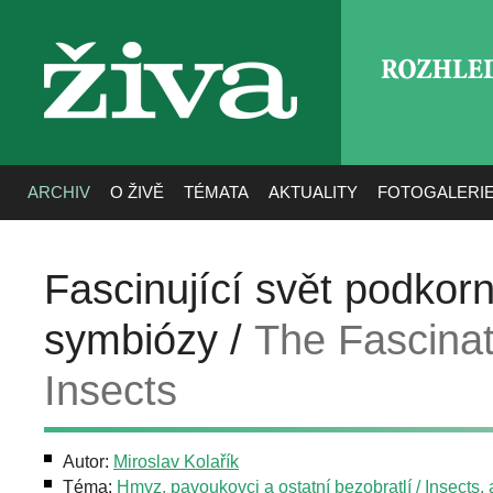
ROZHLE
živa
ARCHIV
O ŽIVĚ
TÉMATA
AKTUALITY
FOTOGALERI
Fascinující svět podko
symbiózy /
The Fascinat
Insects
Autor:
Miroslav Kolařík
Téma:
Hmyz, pavoukovci a ostatní bezobratlí / Insects,