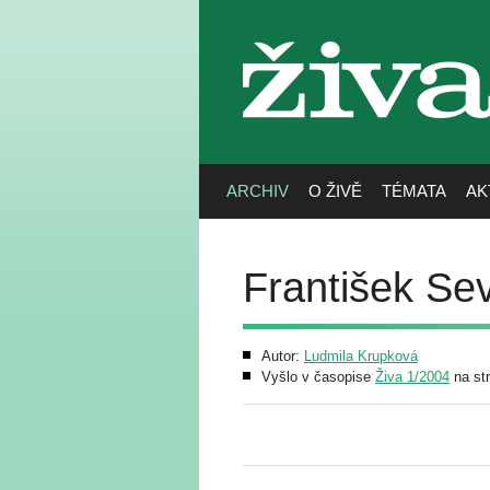
živa
ARCHIV
O ŽIVĚ
TÉMATA
AK
František Se
Autor:
Ludmila Krupková
Vyšlo v časopise
Živa 1/2004
na st