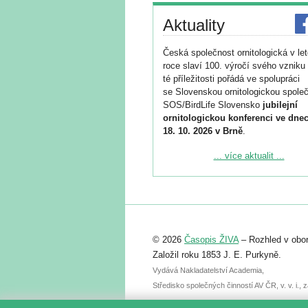
Aktuality
Česká společnost ornitologická v le
roce slaví 100. výročí svého vzniku 
té příležitosti pořádá ve spolupráci
se Slovenskou ornitologickou společ
SOS/BirdLife Slovensko
jubilejní
ornitologickou konferenci ve dnec
18. 10. 2026 v Brně
.
Podrobnější informace ke konferenc
... více aktualit ...
naleznete zde:
https://www.birdlife.cz/konference-2
Registrovat se můžete do 6. září.
Upozorňujeme, že termín pro odeslá
© 2026
Časopis ŽIVA
– Rozhled v obor
abstraktu přihlášené přednášky neb
posteru je už 30. června.
Založil roku 1853 J. E. Purkyně.
Vydává Nakladatelství Academia,
Středisko společných činností AV ČR, v. v. i.