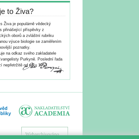
je to Živa?
s Živa je populárně vědecký
s přinášející příspěvky z
ických oborů a zvláštní rubriku
nou výuce biologie se zaměřením
novější poznatky.
je na odkaz svého zakladatele
vangelisty Purkyně. Poslední řada
í nepřetržitě od roku 1953.