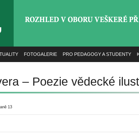
ROZHLED V OBORU VEŠ
TUALITY
FOTOGALERIE
PRO PEDAGOGY A STUDENTY
vera – Poezie vědecké ilus
raně 13