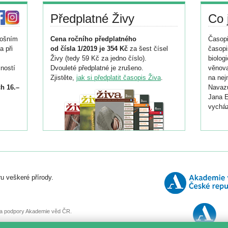
Předplatné Živy
Co 
tošním
Cena ročního předplatného
Časopi
a při
od čísla 1/2019 je 354 Kč
za šest čísel
časopi
Živy (tedy 59 Kč za jedno číslo).
biolog
ností
Dvouleté předplatné je zrušeno.
věnova
Zjistěte,
jak si předplatit časopis Živa
.
na nej
h 16.–
Navazu
Jana E
vycház
i
026/
ní
u veškeré přírody.
o
, za podpory Akademie věd ČR.