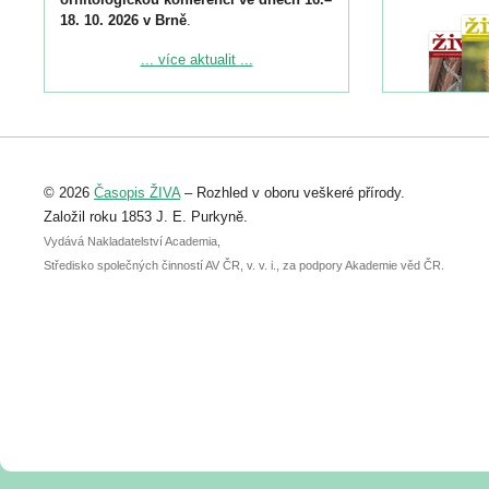
18. 10. 2026 v Brně
.
Podrobnější informace ke konferenci
... více aktualit ...
naleznete zde:
https://www.birdlife.cz/konference-2026/
Registrovat se můžete do 6. září.
Upozorňujeme, že termín pro odeslání
© 2026
Časopis ŽIVA
– Rozhled v oboru veškeré přírody.
abstraktu přihlášené přednášky nebo
posteru je už 30. června.
Založil roku 1853 J. E. Purkyně.
Vydává Nakladatelství Academia,
Středisko společných činností AV ČR, v. v. i., za podpory Akademie věd ČR.