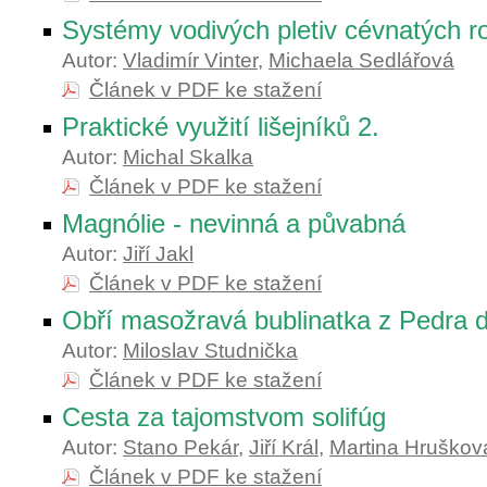
Systémy vodivých pletiv cévnatých ro
Autor:
Vladimír Vinter
,
Michaela Sedlářová
Článek v PDF ke stažení
Praktické využití lišejníků 2.
Autor:
Michal Skalka
Článek v PDF ke stažení
Magnólie - nevinná a půvabná
Autor:
Jiří Jakl
Článek v PDF ke stažení
Obří masožravá bublinatka z Pedra 
Autor:
Miloslav Studnička
Článek v PDF ke stažení
Cesta za tajomstvom solifúg
Autor:
Stano Pekár
,
Jiří Král
,
Martina Hruškov
Článek v PDF ke stažení