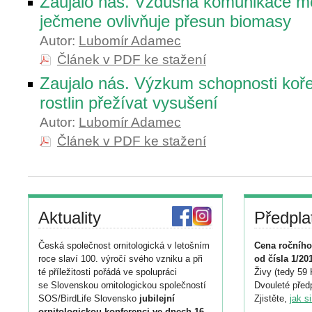
Zaujalo nás. Vzdušná komunikace me
ječmene ovlivňuje přesun biomasy
Autor:
Lubomír Adamec
Článek v PDF ke stažení
Zaujalo nás. Výzkum schopnosti koř
rostlin přežívat vysušení
Autor:
Lubomír Adamec
Článek v PDF ke stažení
Aktuality
Předpla
Česká společnost ornitologická v letošním
Cena ročního
roce slaví 100. výročí svého vzniku a při
od čísla 1/20
té příležitosti pořádá ve spolupráci
Živy (tedy 59 
se Slovenskou ornitologickou společností
Dvouleté předp
SOS/BirdLife Slovensko
jubilejní
Zjistěte,
jak s
ornitologickou konferenci ve dnech 16.–