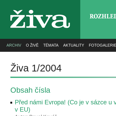
ROZHLE
živa
ARCHIV
O ŽIVĚ
TÉMATA
AKTUALITY
FOTOGALERI
Živa 1/2004
Obsah čísla
Před námi Evropa! (Co je v sázce u 
v EU)