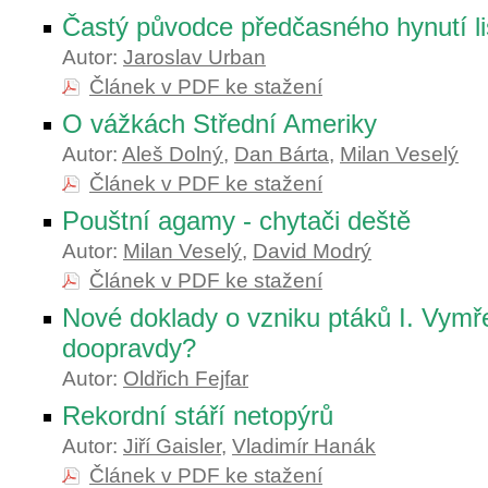
Častý původce předčasného hynutí lis
Autor:
Jaroslav Urban
Článek v PDF ke stažení
O vážkách Střední Ameriky
Autor:
Aleš Dolný
,
Dan Bárta
,
Milan Veselý
Článek v PDF ke stažení
Pouštní agamy - chytači deště
Autor:
Milan Veselý
,
David Modrý
Článek v PDF ke stažení
Nové doklady o vzniku ptáků I. Vymře
doopravdy?
Autor:
Oldřich Fejfar
Rekordní stáří netopýrů
Autor:
Jiří Gaisler
,
Vladimír Hanák
Článek v PDF ke stažení