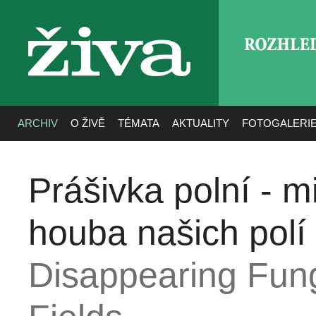
ROZHLE
živa
ARCHIV
O ŽIVĚ
TÉMATA
AKTUALITY
FOTOGALERI
Prášivka polní - mi
houba našich polí
Disappearing Fung