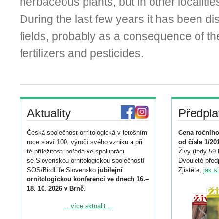
herbaceous plants, but in other localities 
During the last few years it has been d
fields, probably as a consequence of the 
fertilizers and pesticides.
Aktuality
Předpla
Česká společnost ornitologická v letošním
Cena ročního
roce slaví 100. výročí svého vzniku a při
od čísla 1/20
té příležitosti pořádá ve spolupráci
Živy (tedy 59 
se Slovenskou ornitologickou společností
Dvouleté předp
SOS/BirdLife Slovensko
jubilejní
Zjistěte,
jak s
ornitologickou konferenci ve dnech 16.–
18. 10. 2026 v Brně
.
Podrobnější informace ke konferenci
... více aktualit ...
naleznete zde: