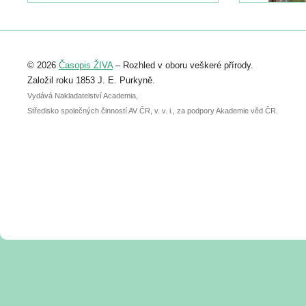
https://www.birdlife.cz/konference-2026/
Registrovat se můžete do 6. září.
Upozorňujeme, že termín pro odeslání
© 2026
Časopis ŽIVA
– Rozhled v oboru veškeré přírody.
abstraktu přihlášené přednášky nebo
posteru je už 30. června.
Založil roku 1853 J. E. Purkyně.
Vydává Nakladatelství Academia,
Středisko společných činností AV ČR, v. v. i., za podpory Akademie věd ČR.