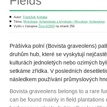
Fields
Autor:
František Kotlaba
Téma:
Mykologie, lichenologie a bryologie / Mycology, lichenology
Vyšlo v časopise
Živa 6/2003
na straně 256
Prášivka polní (Bovista graveolens) pat
druhům hub, které se vyskytují nejčastěj
kulturách jednoletých nebo ozimých byli
setkáme zřídka. V posledních desetiletíc
následkem používání průmyslových hnoj
Bovista graveolens belongs to a rare f
can be found mainly in field plantations 