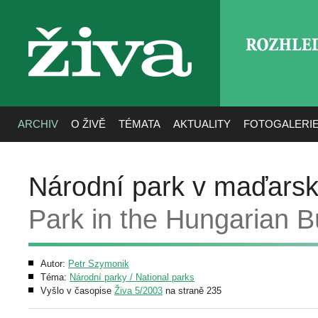
ROZHLE
živa
ARCHIV
O ŽIVĚ
TÉMATA
AKTUALITY
FOTOGALERI
Národní park v maďars
Park in the Hungarian B
Autor:
Petr Szymonik
Téma:
Národní parky / National parks
Vyšlo v časopise
Živa 5/2003
na straně 235