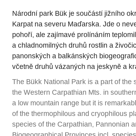
Národní park Bük je součástí jižního o
Karpat na severu Maďarska. Jde o nev
pohoří, ale zajímavé prolínáním teplomi
a chladnomilných druhů rostlin a živoči
panonských a balkánských biogeografic
včetně druhů vázaných na jeskyně a kr
The Bükk National Park is a part of the
the Western Carpathian Mts. in southern
a low mountain range but it is remarkable
of the thermophilous and cryophilous pl
species of the Carpathian, Pannonian 
Biogeographical Provinces incl. species