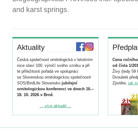
and karst springs.
Aktuality
Předpla
Česká společnost ornitologická v letošním
Cena ročního
roce slaví 100. výročí svého vzniku a při
od čísla 1/20
té příležitosti pořádá ve spolupráci
Živy (tedy 59 
se Slovenskou ornitologickou společností
Dvouleté předp
SOS/BirdLife Slovensko
jubilejní
Zjistěte,
jak s
ornitologickou konferenci ve dnech 16.–
18. 10. 2026 v Brně
.
Podrobnější informace ke konferenci
... více aktualit ...
naleznete zde:
https://www.birdlife.cz/konference-2026/
Registrovat se můžete do 6. září.
Upozorňujeme, že termín pro odeslání