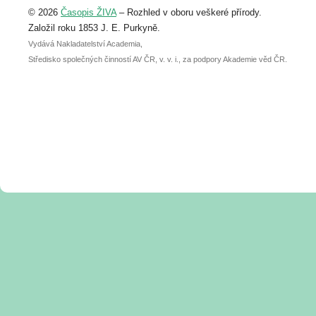
© 2026
Časopis ŽIVA
– Rozhled v oboru veškeré přírody.
abstraktu přihlášené přednášky nebo
posteru je už 30. června.
Založil roku 1853 J. E. Purkyně.
Vydává Nakladatelství Academia,
Středisko společných činností AV ČR, v. v. i., za podpory Akademie věd ČR.