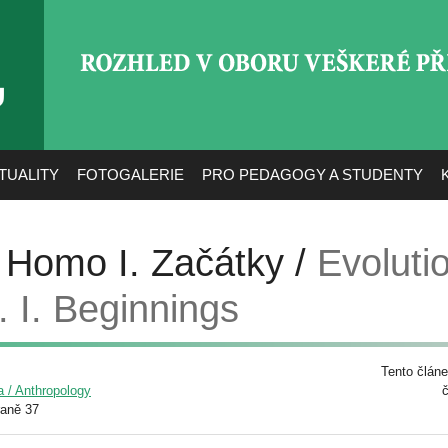
ROZHLED V OBORU VEŠ
TUALITY
FOTOGALERIE
PRO PEDAGOGY A STUDENTY
 Homo I. Začátky /
Evolutio
I. Beginnings
Tento článe
a / Anthropology
raně 37