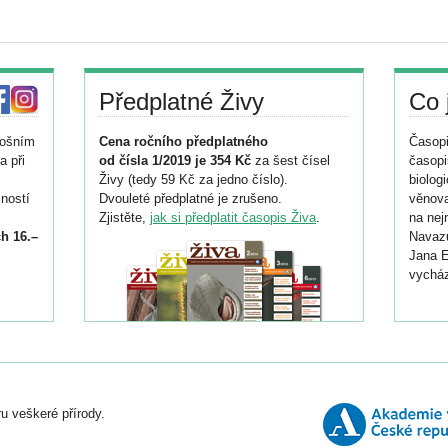
Předplatné Živy
Co 
tošním
Cena ročního předplatného
Časopi
a při
od čísla 1/2019 je 354 Kč
za šest čísel
časopi
Živy (tedy 59 Kč za jedno číslo).
biolog
ností
Dvouleté předplatné je zrušeno.
věnova
Zjistěte,
jak si předplatit časopis Živa
.
na nej
h 16.–
Navazu
Jana E
vycház
i
026/
ní
u veškeré přírody.
o