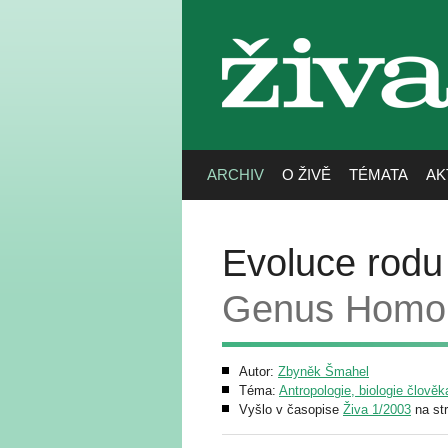
živa
ARCHIV
O ŽIVĚ
TÉMATA
AK
Evoluce rodu
Genus Homo. 
Autor:
Zbyněk Šmahel
Téma:
Antropologie, biologie člověk
Vyšlo v časopise
Živa 1/2003
na st