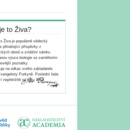
je to Živa?
s Živa je populárně vědecký
s přinášející příspěvky z
ických oborů a zvláštní rubriku
nou výuce biologie se zaměřením
novější poznatky.
je na odkaz svého zakladatele
vangelisty Purkyně. Poslední řada
í nepřetržitě od roku 1953.