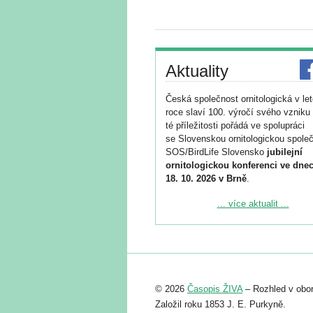
Aktuality
Česká společnost ornitologická v le
roce slaví 100. výročí svého vzniku 
té příležitosti pořádá ve spolupráci
se Slovenskou ornitologickou společ
SOS/BirdLife Slovensko
jubilejní
ornitologickou konferenci ve dnec
18. 10. 2026 v Brně
.
Podrobnější informace ke konferenc
... více aktualit ...
naleznete zde:
https://www.birdlife.cz/konference-2
Registrovat se můžete do 6. září.
Upozorňujeme, že termín pro odeslá
© 2026
Časopis ŽIVA
– Rozhled v obor
abstraktu přihlášené přednášky neb
posteru je už 30. června.
Založil roku 1853 J. E. Purkyně.