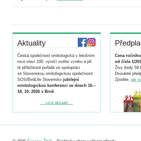
Aktuality
Předpla
Česká společnost ornitologická v letošním
Cena ročního
roce slaví 100. výročí svého vzniku a při
od čísla 1/20
té příležitosti pořádá ve spolupráci
Živy (tedy 59 
se Slovenskou ornitologickou společností
Dvouleté předp
SOS/BirdLife Slovensko
jubilejní
Zjistěte,
jak s
ornitologickou konferenci ve dnech 16.–
18. 10. 2026 v Brně
.
Podrobnější informace ke konferenci
... více aktualit ...
naleznete zde:
https://www.birdlife.cz/konference-2026/
Registrovat se můžete do 6. září.
Upozorňujeme, že termín pro odeslání