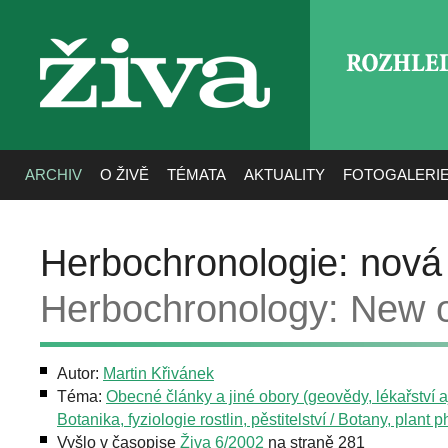
ROZHLE
živa
ARCHIV
O ŽIVĚ
TÉMATA
AKTUALITY
FOTOGALERI
Herbochronologie: nová
Herbochronology: New o
Autor:
Martin Křivánek
Téma:
Obecné články a jiné obory (geovědy, lékařství aj
Botanika, fyziologie rostlin, pěstitelství / Botany, plant 
Vyšlo v časopise
Živa 6/2002
na straně 281