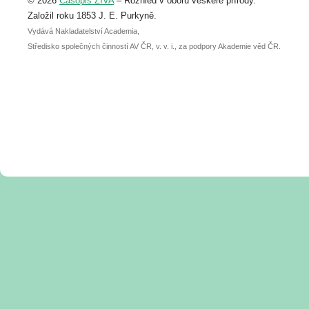
© 2026
Časopis ŽIVA
– Rozhled v oboru veškeré přírody.
abstraktu přihlášené přednášky nebo
posteru je už 30. června.
Založil roku 1853 J. E. Purkyně.
Vydává Nakladatelství Academia,
Středisko společných činností AV ČR, v. v. i., za podpory Akademie věd ČR.