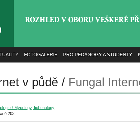
ROZHLED V OBORU VEŠ
TUALITY
FOTOGALERIE
PRO PEDAGOGY A STUDENTY
rnet v půdě /
Fungal Interne
yologie / Mycology, lichenology
raně 203