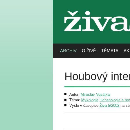
živa
ARCHIV
O ŽIVĚ
TÉMATA
AK
Houbový inte
Autor:
Miroslav Vosátka
Téma:
Mykologie, lichenologie a br
Vyšlo v časopise
Živa 5/2002
na st