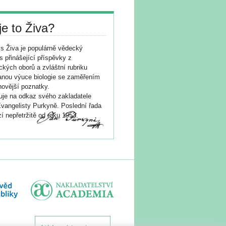
je to Živa?
s Živa je populárně vědecký
s přinášející příspěvky z
ických oborů a zvláštní rubriku
nou výuce biologie se zaměřením
novější poznatky.
je na odkaz svého zakladatele
vangelisty Purkyně. Poslední řada
í nepřetržitě od roku 1953.