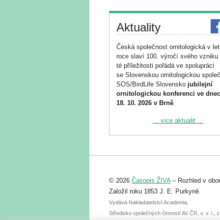
Aktuality
Česká společnost ornitologická v le
roce slaví 100. výročí svého vzniku 
té příležitosti pořádá ve spolupráci
se Slovenskou ornitologickou společ
SOS/BirdLife Slovensko
jubilejní
ornitologickou konferenci ve dnec
18. 10. 2026 v Brně
.
Podrobnější informace ke konferenc
... více aktualit ...
naleznete zde:
https://www.birdlife.cz/konference-2
Registrovat se můžete do 6. září.
Upozorňujeme, že termín pro odeslá
© 2026
Časopis ŽIVA
– Rozhled v obor
abstraktu přihlášené přednášky neb
posteru je už 30. června.
Založil roku 1853 J. E. Purkyně.
Vydává Nakladatelství Academia,
Středisko společných činností AV ČR, v. v. i.