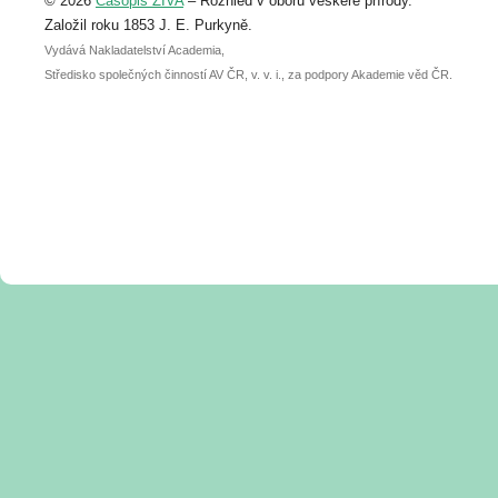
© 2026
Časopis ŽIVA
– Rozhled v oboru veškeré přírody.
abstraktu přihlášené přednášky nebo
posteru je už 30. června.
Založil roku 1853 J. E. Purkyně.
Vydává Nakladatelství Academia,
Středisko společných činností AV ČR, v. v. i., za podpory Akademie věd ČR.