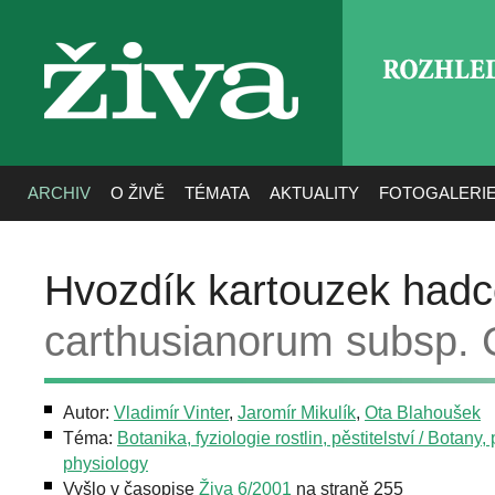
ROZHLE
živa
ARCHIV
O ŽIVĚ
TÉMATA
AKTUALITY
FOTOGALERI
Hvozdík kartouzek had
carthusianorum subsp. C
Autor:
Vladimír Vinter
,
Jaromír Mikulík
,
Ota Blahoušek
Téma:
Botanika, fyziologie rostlin, pěstitelství / Botany, 
physiology
Vyšlo v časopise
Živa 6/2001
na straně 255