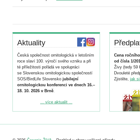
Aktuality
Předpla
Česká společnost ornitologická v letošním
Cena ročního
roce slaví 100. výročí svého vzniku a při
od čísla 1/20
té příležitosti pořádá ve spolupráci
Živy (tedy 59 
se Slovenskou ornitologickou společností
Dvouleté předp
SOS/BirdLife Slovensko
jubilejní
Zjistěte,
jak s
ornitologickou konferenci ve dnech 16.–
18. 10. 2026 v Brně
.
Podrobnější informace ke konferenci
... více aktualit ...
naleznete zde:
https://www.birdlife.cz/konference-2026/
Registrovat se můžete do 6. září.
Upozorňujeme, že termín pro odeslání