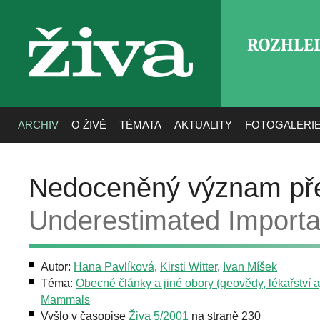
ROZHLE
živa
ARCHIV
O ŽIVĚ
TÉMATA
AKTUALITY
FOTOGALERI
Nedoceněný význam před
Underestimated Importa
Autor:
Hana Pavlíková
,
Kirsti Witter
,
Ivan Míšek
Téma:
Obecné články a jiné obory (geovědy, lékařství aj
Mammals
Vyšlo v časopise
Živa 5/2001
na straně 230