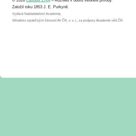
© 2026
Časopis ŽIVA
– Rozhled v oboru veškeré přírody.
abstraktu přihlášené přednášky nebo
posteru je už 30. června.
Založil roku 1853 J. E. Purkyně.
Vydává Nakladatelství Academia,
Středisko společných činností AV ČR, v. v. i., za podpory Akademie věd ČR.