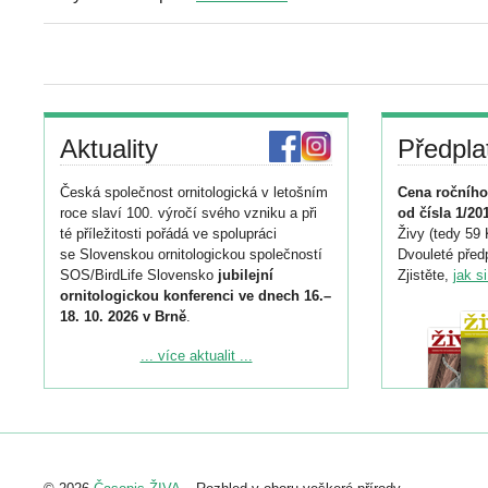
Aktuality
Předpla
Česká společnost ornitologická v letošním
Cena ročního
roce slaví 100. výročí svého vzniku a při
od čísla 1/20
té příležitosti pořádá ve spolupráci
Živy (tedy 59 
se Slovenskou ornitologickou společností
Dvouleté předp
SOS/BirdLife Slovensko
jubilejní
Zjistěte,
jak s
ornitologickou konferenci ve dnech 16.–
18. 10. 2026 v Brně
.
Podrobnější informace ke konferenci
... více aktualit ...
naleznete zde:
https://www.birdlife.cz/konference-2026/
Registrovat se můžete do 6. září.
Upozorňujeme, že termín pro odeslání