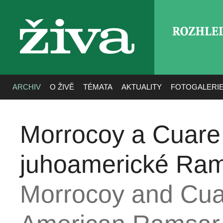
ROZHLE
živa
ARCHIV
O ŽIVĚ
TÉMATA
AKTUALITY
FOTOGALERI
Morrocoy a Cuare
juhoamerické Rams
Morrocoy and Cuar