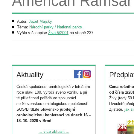
American Ramsar 
Autor:
Jozef Májsky
Téma:
Národní parky / National parks
Vyšlo v časopise
Živa 5/2001
na straně 237
Aktuality
Předpla
Česká společnost ornitologická v letošním
Cena ročního
roce slaví 100. výročí svého vzniku a při
od čísla 1/20
té příležitosti pořádá ve spolupráci
Živy (tedy 59 
se Slovenskou ornitologickou společností
Dvouleté předp
SOS/BirdLife Slovensko
jubilejní
Zjistěte,
jak s
ornitologickou konferenci ve dnech 16.–
18. 10. 2026 v Brně
.
Podrobnější informace ke konferenci
... více aktualit ...