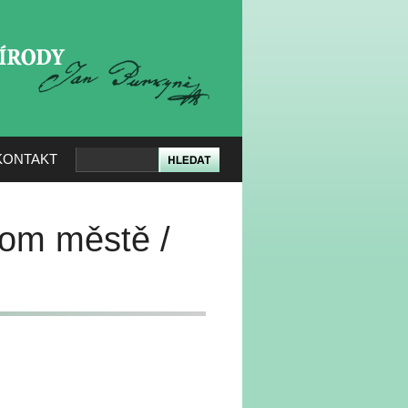
KERÉ PŘÍRODY
KONTAKT
nom městě /