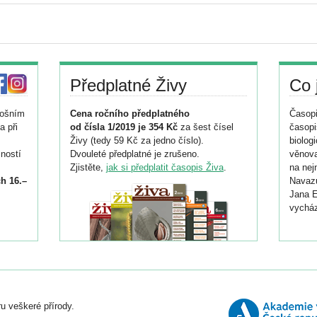
Předplatné Živy
Co 
tošním
Cena ročního předplatného
Časopi
a při
od čísla 1/2019 je 354 Kč
za šest čísel
časopi
Živy (tedy 59 Kč za jedno číslo).
biolog
ností
Dvouleté předplatné je zrušeno.
věnova
Zjistěte,
jak si předplatit časopis Živa
.
na nej
h 16.–
Navazu
Jana E
vycház
i
026/
ní
u veškeré přírody.
o