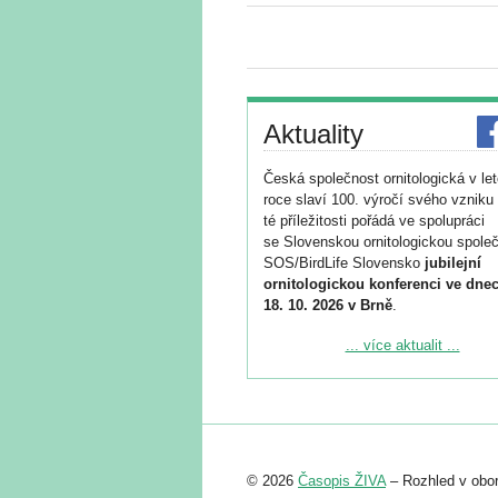
Aktuality
Česká společnost ornitologická v le
roce slaví 100. výročí svého vzniku 
té příležitosti pořádá ve spolupráci
se Slovenskou ornitologickou společ
SOS/BirdLife Slovensko
jubilejní
ornitologickou konferenci ve dnec
18. 10. 2026 v Brně
.
Podrobnější informace ke konferenc
... více aktualit ...
naleznete zde:
https://www.birdlife.cz/konference-2
Registrovat se můžete do 6. září.
Upozorňujeme, že termín pro odeslá
© 2026
Časopis ŽIVA
– Rozhled v obor
abstraktu přihlášené přednášky neb