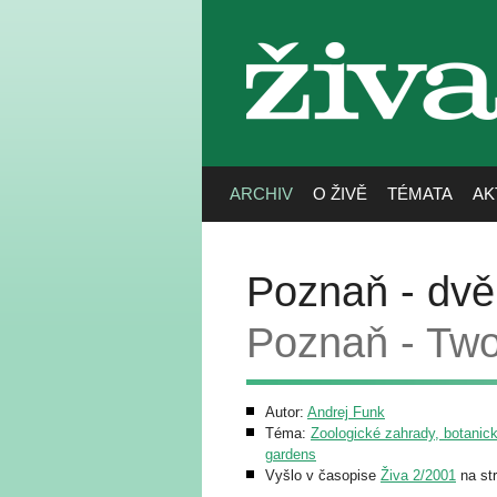
živa
ARCHIV
O ŽIVĚ
TÉMATA
AK
Poznaň - dvě
Poznaň - Two
Autor:
Andrej Funk
Téma:
Zoologické zahrady, botanick
gardens
Vyšlo v časopise
Živa 2/2001
na st