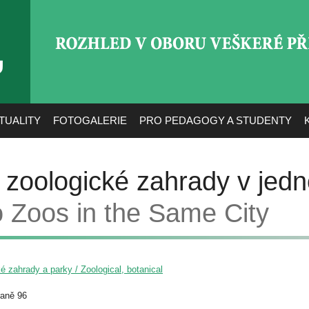
ROZHLED V OBORU VEŠ
TUALITY
FOTOGALERIE
PRO PEDAGOGY A STUDENTY
 zoologické zahrady v jed
 Zoos in the Same City
é zahrady a parky / Zoological, botanical
raně 96