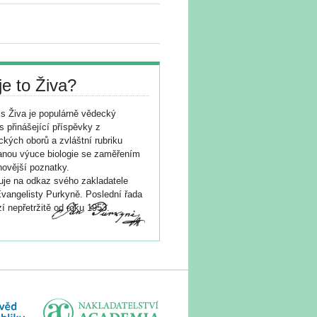
je to Živa?
s Živa je populárně vědecký
s přinášející příspěvky z
ických oborů a zvláštní rubriku
nou výuce biologie se zaměřením
novější poznatky.
je na odkaz svého zakladatele
vangelisty Purkyně. Poslední řada
í nepřetržitě od roku 1953.