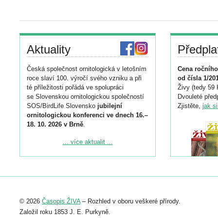
Aktuality
Předpla
Česká společnost ornitologická v letošním
Cena ročního
roce slaví 100. výročí svého vzniku a při
od čísla 1/20
té příležitosti pořádá ve spolupráci
Živy (tedy 59 
se Slovenskou ornitologickou společností
Dvouleté předp
SOS/BirdLife Slovensko
jubilejní
Zjistěte,
jak s
ornitologickou konferenci ve dnech 16.–
18. 10. 2026 v Brně
.
Podrobnější informace ke konferenci
... více aktualit ...
naleznete zde:
https://www.birdlife.cz/konference-2026/
Registrovat se můžete do 6. září.
Upozorňujeme, že termín pro odeslání
© 2026
Časopis ŽIVA
– Rozhled v oboru veškeré přírody.
abstraktu přihlášené přednášky nebo
posteru je už 30. června.
Založil roku 1853 J. E. Purkyně.