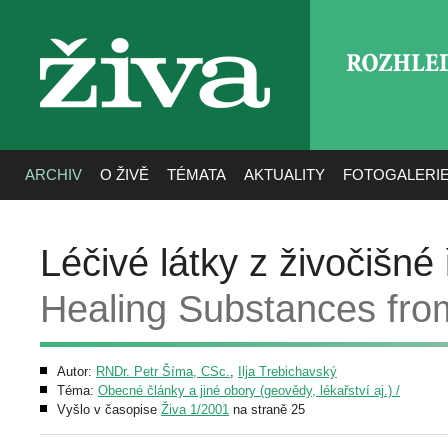
ROZHLE
živa
ARCHIV
O ŽIVĚ
TÉMATA
AKTUALITY
FOTOGALERI
Léčivé látky z živočišné ř
Healing Substances fro
Autor:
RNDr. Petr Šíma, CSc.
,
Ilja Trebichavský
Téma:
Obecné články a jiné obory (geovědy, lékařství aj.) /
Vyšlo v časopise
Živa 1/2001
na straně 25