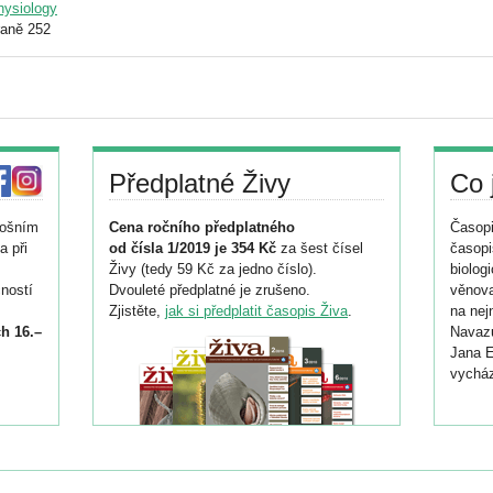
physiology
raně 252
Předplatné Živy
Co 
tošním
Cena ročního předplatného
Časopi
a při
od čísla 1/2019 je 354 Kč
za šest čísel
časopi
Živy (tedy 59 Kč za jedno číslo).
biolog
ností
Dvouleté předplatné je zrušeno.
věnova
Zjistěte,
jak si předplatit časopis Živa
.
na nej
h 16.–
Navazu
Jana E
vycház
i
026/