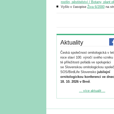
rostlin, pěstitelství / Botany, plant 
Vyšlo v časopise
Živa 6/2000
na st
Aktuality
Česká společnost ornitologická v le
roce slaví 100. výročí svého vzniku 
té příležitosti pořádá ve spolupráci
se Slovenskou ornitologickou společ
SOS/BirdLife Slovensko
jubilejní
ornitologickou konferenci ve dnec
18. 10. 2026 v Brně
.
Podrobnější informace ke konferenc
... více aktualit ...
naleznete zde:
https://www.birdlife.cz/konference-2
Registrovat se můžete do 6. září.