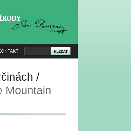
KERÉ PŘÍRODY
KONTAKT
činách /
e Mountain