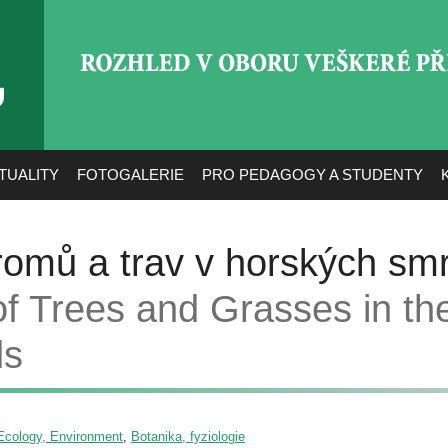
ROZHLED V OBORU VEŠ
TUALITY
FOTOGALERIE
PRO PEDAGOGY A STUDENTY
romů a trav v horských smr
of Trees and Grasses in th
ds
/ Ecology, Environment
,
Botanika, fyziologie