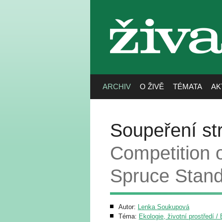
živa
ARCHIV
O ŽIVĚ
TÉMATA
AK
Soupeření st
Competition 
Spruce Stan
Autor:
Lenka Soukupová
Téma:
Ekologie, životní prostředí 