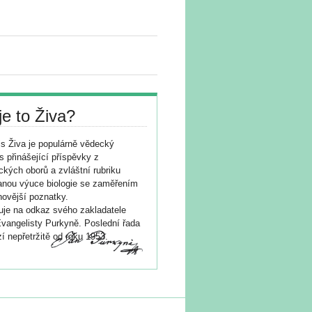
je to Živa?
s Živa je populárně vědecký
s přinášející příspěvky z
ických oborů a zvláštní rubriku
nou výuce biologie se zaměřením
novější poznatky.
je na odkaz svého zakladatele
vangelisty Purkyně. Poslední řada
í nepřetržitě od roku 1953.