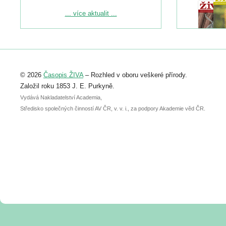
Podrobnější informace ke konferenci
... více aktualit ...
naleznete zde:
https://www.birdlife.cz/konference-2026/
Registrovat se můžete do 6. září.
Upozorňujeme, že termín pro odeslání
© 2026
Časopis ŽIVA
– Rozhled v oboru veškeré přírody.
abstraktu přihlášené přednášky nebo
posteru je už 30. června.
Založil roku 1853 J. E. Purkyně.
Vydává Nakladatelství Academia,
Středisko společných činností AV ČR, v. v. i., za podpory Akademie věd ČR.