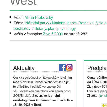
West
Autor:
Milan Hrabovský
Téma:
Národní parky / National parks
,
Botanika, fyziolog
pěstitelství / Botany, plant physiology
Vyšlo v časopise
Živa 6/2000
na straně 282
Aktuality
Předpla
Česká společnost ornitologická v letošním
Cena ročního
roce slaví 100. výročí svého vzniku a při
od čísla 1/20
té příležitosti pořádá ve spolupráci
Živy (tedy 59 
se Slovenskou ornitologickou společností
Dvouleté předp
SOS/BirdLife Slovensko
jubilejní
Zjistěte,
jak s
ornitologickou konferenci ve dnech 16.–
18. 10. 2026 v Brně
.