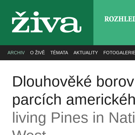
ROZHLE
živa
ARCHIV
O ŽIVĚ
TÉMATA
AKTUALITY
FOTOGALERI
Dlouhověké borov
parcích americké
living Pines in Nat