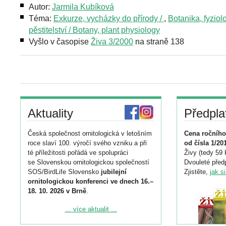
Autor:
Jarmila Kubíková
Téma:
Exkurze, vycházky do přírody /
,
Botanika, fyziolo
pěstitelství / Botany, plant physiology
Vyšlo v časopise
Živa 3/2000
na straně 138
Aktuality
Předpla
Česká společnost ornitologická v letošním
Cena ročního
roce slaví 100. výročí svého vzniku a při
od čísla 1/20
té příležitosti pořádá ve spolupráci
Živy (tedy 59 
se Slovenskou ornitologickou společností
Dvouleté předp
SOS/BirdLife Slovensko
jubilejní
Zjistěte,
jak s
ornitologickou konferenci ve dnech 16.–
18. 10. 2026 v Brně
.
Podrobnější informace ke konferenci
... více aktualit ...
naleznete zde: