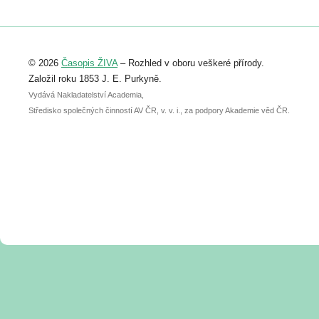
https://www.birdlife.cz/konference-2026/
Registrovat se můžete do 6. září.
Upozorňujeme, že termín pro odeslání
© 2026
Časopis ŽIVA
– Rozhled v oboru veškeré přírody.
abstraktu přihlášené přednášky nebo
posteru je už 30. června.
Založil roku 1853 J. E. Purkyně.
Vydává Nakladatelství Academia,
Středisko společných činností AV ČR, v. v. i., za podpory Akademie věd ČR.