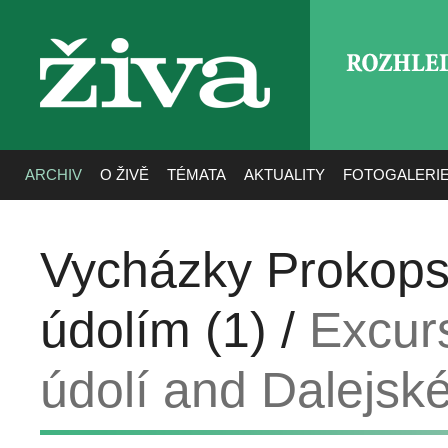
ROZHLE
živa
ARCHIV
O ŽIVĚ
TÉMATA
AKTUALITY
FOTOGALERI
Vycházky Prokops
údolím (1) /
Excur
údolí and Dalejské