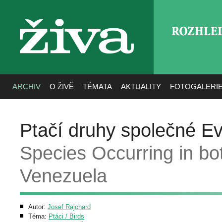
ROZHLE
živa
ARCHIV
O ŽIVĚ
TÉMATA
AKTUALITY
FOTOGALERI
Ptačí druhy společné E
Species Occurring in bo
Venezuela
Autor:
Josef Rajchard
Téma:
Ptáci / Birds