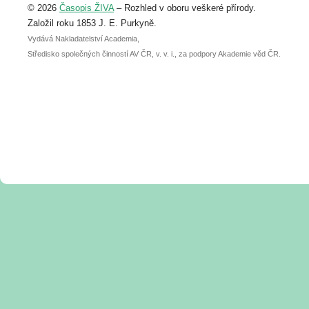
© 2026
Časopis ŽIVA
– Rozhled v oboru veškeré přírody.
abstraktu přihlášené přednášky nebo
posteru je už 30. června.
Založil roku 1853 J. E. Purkyně.
Vydává Nakladatelství Academia,
Středisko společných činností AV ČR, v. v. i., za podpory Akademie věd ČR.