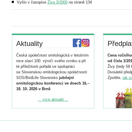
Vyšlo v časopise
Živa 3/2000
na straně 134
Aktuality
Předpla
Česká společnost ornitologická v letošním
Cena ročního
roce slaví 100. výročí svého vzniku a při
od čísla 1/20
té příležitosti pořádá ve spolupráci
Živy (tedy 59 
se Slovenskou ornitologickou společností
Dvouleté předp
SOS/BirdLife Slovensko
jubilejní
Zjistěte,
jak s
ornitologickou konferenci ve dnech 16.–
18. 10. 2026 v Brně
.
Podrobnější informace ke konferenci
... více aktualit ...
naleznete zde:
https://www.birdlife.cz/konference-2026/
Registrovat se můžete do 6. září.
Upozorňujeme, že termín pro odeslání