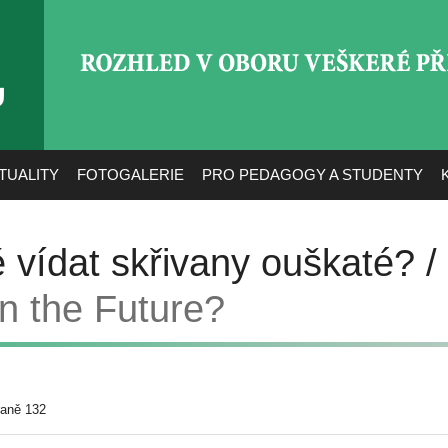
ROZHLED V OBORU VEŠ
TUALITY
FOTOGALERIE
PRO PEDAGOGY A STUDENTY
 vídat skřivany ouškaté? /
n the Future?
raně 132