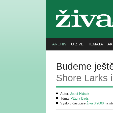
živa
ARCHIV
O ŽIVĚ
TÉMATA
AK
Budeme ještě
Shore Larks i
Autor:
Josef Hlásek
Téma:
Ptáci / Birds
Vyšlo v časopise
Živa 3/2000
na st