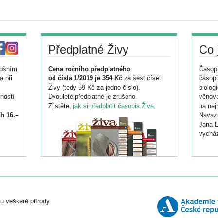
Předplatné Živy
Co 
tošním
Cena ročního předplatného
Časopi
a při
od čísla 1/2019 je 354 Kč
za šest čísel
časopi
Živy (tedy 59 Kč za jedno číslo).
biolog
ností
Dvouleté předplatné je zrušeno.
věnova
Zjistěte,
jak si předplatit časopis Živa
.
na nej
h 16.–
Navazu
Jana E
vycház
i
026/
ní
u veškeré přírody.
o