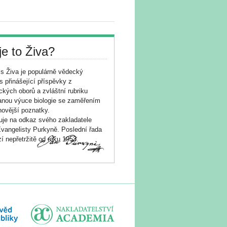
je to Živa?
s Živa je populárně vědecký
s přinášející příspěvky z
ických oborů a zvláštní rubriku
nou výuce biologie se zaměřením
novější poznatky.
je na odkaz svého zakladatele
vangelisty Purkyně. Poslední řada
í nepřetržitě od roku 1953.