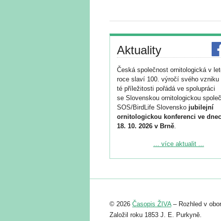
Aktuality
Česká společnost ornitologická v le
roce slaví 100. výročí svého vzniku 
té příležitosti pořádá ve spolupráci
se Slovenskou ornitologickou společ
SOS/BirdLife Slovensko
jubilejní
ornitologickou konferenci ve dnec
18. 10. 2026 v Brně
.
Podrobnější informace ke konferenc
... více aktualit ...
naleznete zde:
https://www.birdlife.cz/konference-2
Registrovat se můžete do 6. září.
Upozorňujeme, že termín pro odeslá
© 2026
Časopis ŽIVA
– Rozhled v obor
abstraktu přihlášené přednášky neb
posteru je už 30. června.
Založil roku 1853 J. E. Purkyně.