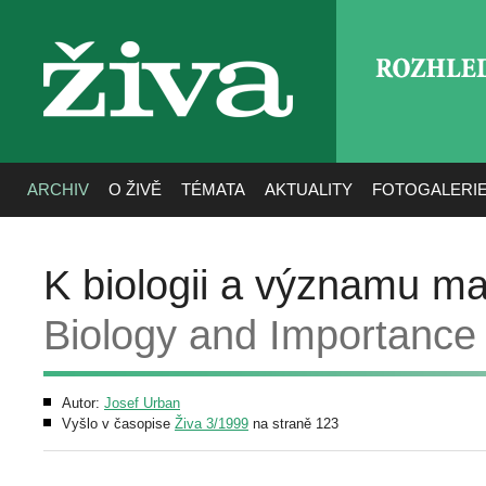
ROZHLE
živa
ARCHIV
O ŽIVĚ
TÉMATA
AKTUALITY
FOTOGALERI
K biologii a významu ma
Biology and Importance
Autor:
Josef Urban
Vyšlo v časopise
Živa 3/1999
na straně 123