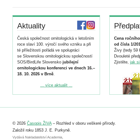
Aktuality
Předpla
Česká společnost ornitologická v letošním
Cena ročního
roce slaví 100. výročí svého vzniku a při
od čísla 1/20
té příležitosti pořádá ve spolupráci
Živy (tedy 59 
se Slovenskou ornitologickou společností
Dvouleté předp
SOS/BirdLife Slovensko
jubilejní
Zjistěte,
jak s
ornitologickou konferenci ve dnech 16.–
18. 10. 2026 v Brně
.
Podrobnější informace ke konferenci
... více aktualit ...
naleznete zde:
https://www.birdlife.cz/konference-2026/
Registrovat se můžete do 6. září.
Upozorňujeme, že termín pro odeslání
© 2026
Časopis ŽIVA
– Rozhled v oboru veškeré přírody.
abstraktu přihlášené přednášky nebo
posteru je už 30. června.
Založil roku 1853 J. E. Purkyně.
Vydává Nakladatelství Academia,