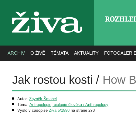
ROZHLE
živa
ARCHIV
O ŽIVĚ
TÉMATA
AKTUALITY
FOTOGALERI
Jak rostou kosti /
How B
Autor:
Zbyněk Šmahel
Téma:
Antropologie, biologie člověka / Anthropology
Vyšlo v časopise
Živa 6/1998
na straně 278