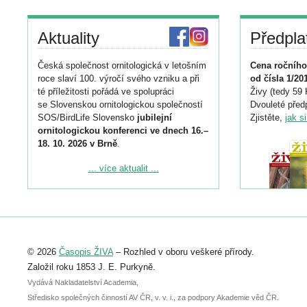
Aktuality
Předpla
Česká společnost ornitologická v letošním
Cena ročního
roce slaví 100. výročí svého vzniku a při
od čísla 1/20
té příležitosti pořádá ve spolupráci
Živy (tedy 59 
se Slovenskou ornitologickou společností
Dvouleté předp
SOS/BirdLife Slovensko
jubilejní
Zjistěte,
jak s
ornitologickou konferenci ve dnech 16.–
18. 10. 2026 v Brně
.
Podrobnější informace ke konferenci
... více aktualit ...
naleznete zde:
https://www.birdlife.cz/konference-2026/
Registrovat se můžete do 6. září.
Upozorňujeme, že termín pro odeslání
© 2026
Časopis ŽIVA
– Rozhled v oboru veškeré přírody.
abstraktu přihlášené přednášky nebo
posteru je už 30. června.
Založil roku 1853 J. E. Purkyně.
Vydává Nakladatelství Academia,
Středisko společných činností AV ČR, v. v. i., za podpory Akademie věd ČR.