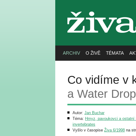
živa
ARCHIV
O ŽIVĚ
TÉMATA
AK
Co vidíme v 
a Water Dro
Autor:
Jan Buchar
Téma:
Hmyz, pavoukovci a ostatní b
invertebrates
Vyšlo v časopise
Živa 6/1998
na st