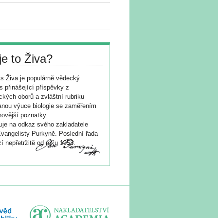
je to Živa?
s Živa je populárně vědecký
s přinášející příspěvky z
ických oborů a zvláštní rubriku
nou výuce biologie se zaměřením
novější poznatky.
je na odkaz svého zakladatele
vangelisty Purkyně. Poslední řada
í nepřetržitě od roku 1953.