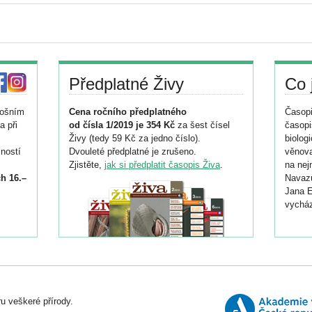
Předplatné Živy
Co 
tošním
Cena ročního předplatného
Časopi
a při
od čísla 1/2019 je 354 Kč
za šest čísel
časopi
Živy (tedy 59 Kč za jedno číslo).
biolog
ností
Dvouleté předplatné je zrušeno.
věnova
Zjistěte,
jak si předplatit časopis Živa
.
na nej
h 16.–
Navazu
Jana E
vycház
i
026/
ní
u veškeré přírody.
o