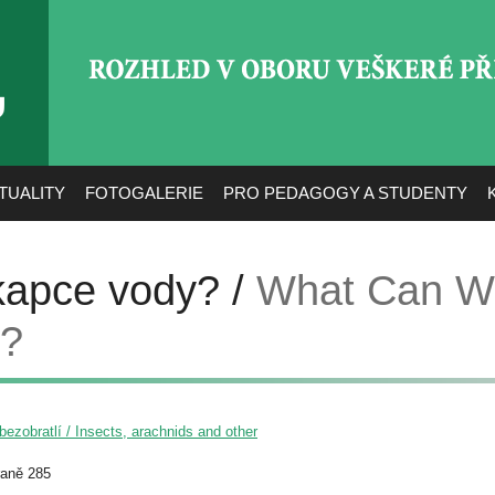
ROZHLED V OBORU VEŠ
TUALITY
FOTOGALERIE
PRO PEDAGOGY A STUDENTY
kapce vody? /
What Can W
p?
ezobratlí / Insects, arachnids and other
raně 285