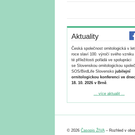
Aktuality
Česká společnost ornitologická v le
roce slaví 100. výročí svého vzniku 
té příležitosti pořádá ve spolupráci
se Slovenskou ornitologickou společ
SOS/BirdLife Slovensko
jubilejní
ornitologickou konferenci ve dnec
18. 10. 2026 v Brně
.
Podrobnější informace ke konferenc
... více aktualit ...
naleznete zde:
https://www.birdlife.cz/konference-2
Registrovat se můžete do 6. září.
Upozorňujeme, že termín pro odeslá
© 2026
Časopis ŽIVA
– Rozhled v obor
abstraktu přihlášené přednášky neb