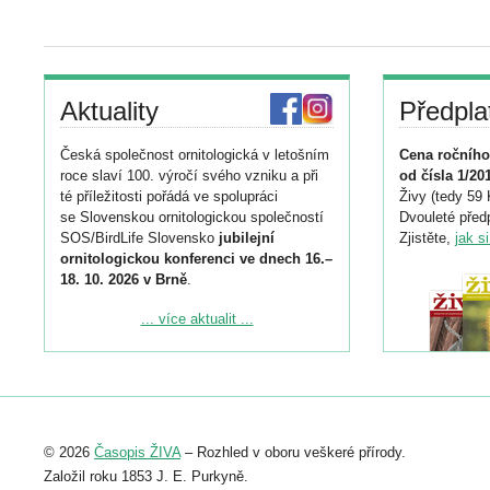
Aktuality
Předpla
Česká společnost ornitologická v letošním
Cena ročního
roce slaví 100. výročí svého vzniku a při
od čísla 1/20
té příležitosti pořádá ve spolupráci
Živy (tedy 59 
se Slovenskou ornitologickou společností
Dvouleté předp
SOS/BirdLife Slovensko
jubilejní
Zjistěte,
jak s
ornitologickou konferenci ve dnech 16.–
18. 10. 2026 v Brně
.
Podrobnější informace ke konferenci
... více aktualit ...
naleznete zde:
https://www.birdlife.cz/konference-2026/
Registrovat se můžete do 6. září.
Upozorňujeme, že termín pro odeslání
© 2026
Časopis ŽIVA
– Rozhled v oboru veškeré přírody.
abstraktu přihlášené přednášky nebo
posteru je už 30. června.
Založil roku 1853 J. E. Purkyně.