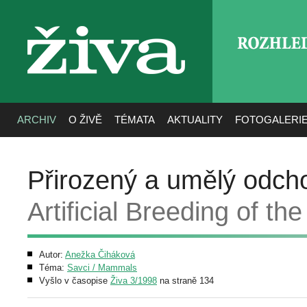
ROZHLE
živa
ARCHIV
O ŽIVĚ
TÉMATA
AKTUALITY
FOTOGALERI
Přirozený a umělý odch
Artificial Breeding of t
Autor:
Anežka Čiháková
Téma:
Savci / Mammals
Vyšlo v časopise
Živa 3/1998
na straně 134