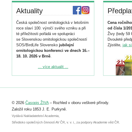
Aktuality
Předpla
Česká společnost ornitologická v letošním
Cena ročního
roce slaví 100. výročí svého vzniku a při
od čísla 1/20
té příležitosti pořádá ve spolupráci
Živy (tedy 59 
se Slovenskou ornitologickou společností
Dvouleté předp
SOS/BirdLife Slovensko
jubilejní
Zjistěte,
jak s
ornitologickou konferenci ve dnech 16.–
18. 10. 2026 v Brně
.
Podrobnější informace ke konferenci
... více aktualit ...
naleznete zde:
https://www.birdlife.cz/konference-2026/
Registrovat se můžete do 6. září.
Upozorňujeme, že termín pro odeslání
© 2026
Časopis ŽIVA
– Rozhled v oboru veškeré přírody.
abstraktu přihlášené přednášky nebo
posteru je už 30. června.
Založil roku 1853 J. E. Purkyně.
Vydává Nakladatelství Academia,
Středisko společných činností AV ČR, v. v. i., za podpory Akademie věd ČR.