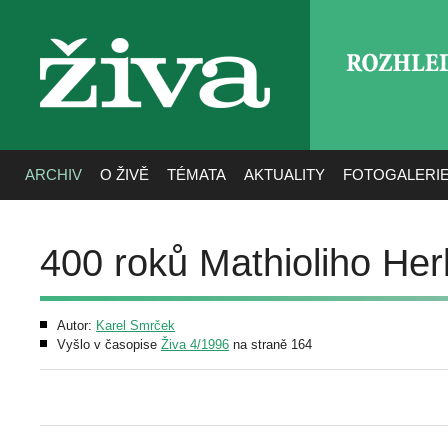
ROZHLE
živa
ARCHIV
O ŽIVĚ
TÉMATA
AKTUALITY
FOTOGALERI
400 roků Mathioliho He
Autor:
Karel Smrček
Vyšlo v časopise
Živa 4/1996
na straně 164