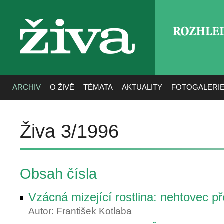
ROZHLE
živa
ARCHIV
O ŽIVĚ
TÉMATA
AKTUALITY
FOTOGALERI
Živa 3/1996
Obsah čísla
Vzácná mizející rostlina: nehtovec př
Autor:
František Kotlaba