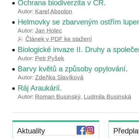
Ochrana biodiverzita v ČR.
Autor:
Karel Absolon
Helmovky se zbarveným ostřím lupe
Autor:
Jan Holec
Článek v PDF ke stažení
Biologické invaze II. Druhy a společ
Autor:
Petr Pyšek
Barvy květů a způsoby opylování.
Autor:
Zdeňka Slavíková
Ráj Araukárií.
Autor:
Roman Businský
,
Ludmila Businská
Aktuality
Předpla