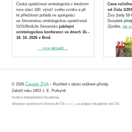
Česká společnost ornitologická v letošním
Cena ročního
roce slaví 100. výročí svého vzniku a při
od čísla 1/20
té příležitosti pořádá ve spolupráci
Živy (tedy 59 
se Slovenskou ornitologickou společností
Dvouleté předp
SOS/BirdLife Slovensko
jubilejní
Zjistěte,
jak s
ornitologickou konferenci ve dnech 16.–
18. 10. 2026 v Brně
.
Podrobnější informace ke konferenci
... více aktualit ...
naleznete zde:
https://www.birdlife.cz/konference-2026/
Registrovat se můžete do 6. září.
Upozorňujeme, že termín pro odeslání
© 2026
Časopis ŽIVA
– Rozhled v oboru veškeré přírody.
abstraktu přihlášené přednášky nebo
posteru je už 30. června.
Založil roku 1853 J. E. Purkyně.
Vydává Nakladatelství Academia,
Středisko společných činností AV ČR, v. v. i., za podpory Akademie věd ČR.