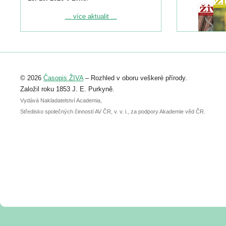
Podrobnější informace ke konferenci
... více aktualit ...
naleznete zde:
https://www.birdlife.cz/konference-2026/
Registrovat se můžete do 6. září.
Upozorňujeme, že termín pro odeslání
© 2026
Časopis ŽIVA
– Rozhled v oboru veškeré přírody.
abstraktu přihlášené přednášky nebo
posteru je už 30. června.
Založil roku 1853 J. E. Purkyně.
Vydává Nakladatelství Academia,
Středisko společných činností AV ČR, v. v. i., za podpory Akademie věd ČR.