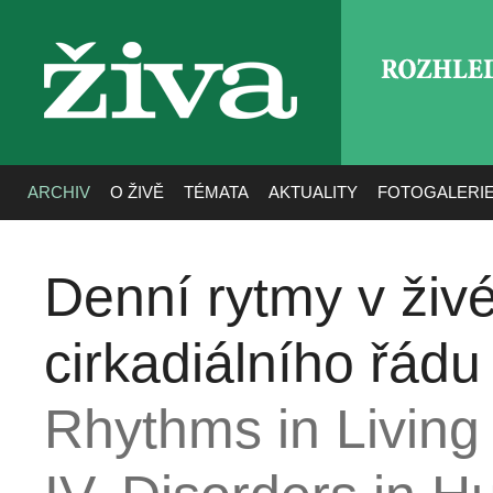
ROZHLE
živa
ARCHIV
O ŽIVĚ
TÉMATA
AKTUALITY
FOTOGALERI
Denní rytmy v živé
cirkadiálního řádu
Rhythms in Livin