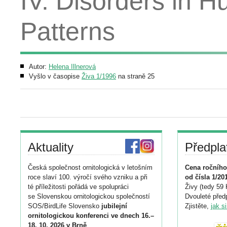
IV. Disorders in 
Patterns
Autor:
Helena Illnerová
Vyšlo v časopise
Živa 1/1996
na straně 25
Aktuality
Předpla
Česká společnost ornitologická v letošním
Cena ročního
roce slaví 100. výročí svého vzniku a při
od čísla 1/20
té příležitosti pořádá ve spolupráci
Živy (tedy 59 
se Slovenskou ornitologickou společností
Dvouleté předp
SOS/BirdLife Slovensko
jubilejní
Zjistěte,
jak s
ornitologickou konferenci ve dnech 16.–
18. 10. 2026 v Brně
.