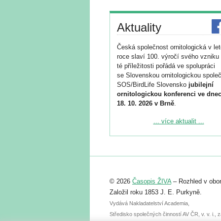
Aktuality
Česká společnost ornitologická v le
roce slaví 100. výročí svého vzniku 
té příležitosti pořádá ve spolupráci
se Slovenskou ornitologickou společ
SOS/BirdLife Slovensko
jubilejní
ornitologickou konferenci ve dnec
18. 10. 2026 v Brně
.
Podrobnější informace ke konferenc
... více aktualit ...
naleznete zde:
https://www.birdlife.cz/konference-2
Registrovat se můžete do 6. září.
Upozorňujeme, že termín pro odeslá
© 2026
Časopis ŽIVA
– Rozhled v obor
abstraktu přihlášené přednášky neb
posteru je už 30. června.
Založil roku 1853 J. E. Purkyně.
Vydává Nakladatelství Academia,
Středisko společných činností AV ČR, v. v. i.