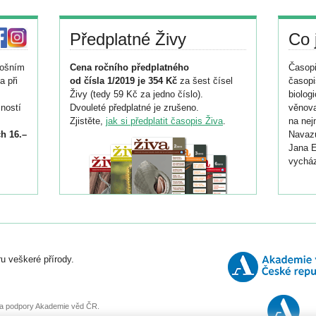
Předplatné Živy
Co 
tošním
Cena ročního předplatného
Časopi
a při
od čísla 1/2019 je 354 Kč
za šest čísel
časopi
Živy (tedy 59 Kč za jedno číslo).
biolog
ností
Dvouleté předplatné je zrušeno.
věnova
Zjistěte,
jak si předplatit časopis Živa
.
na nej
h 16.–
Navazu
Jana E
vycház
i
026/
ní
u veškeré přírody.
o
, za podpory Akademie věd ČR.