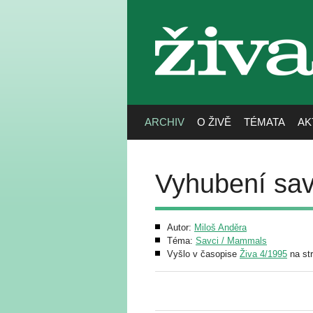
živa
ARCHIV
O ŽIVĚ
TÉMATA
AK
Vyhubení savc
Autor:
Miloš Anděra
Téma:
Savci / Mammals
Vyšlo v časopise
Živa 4/1995
na st