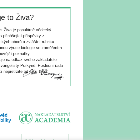
je to Živa?
s Živa je populárně vědecký
s přinášející příspěvky z
ických oborů a zvláštní rubriku
nou výuce biologie se zaměřením
novější poznatky.
je na odkaz svého zakladatele
vangelisty Purkyně. Poslední řada
í nepřetržitě od roku 1953.