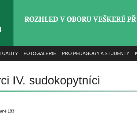
ROZHLED V OBORU VEŠ
TUALITY
FOTOGALERIE
PRO PEDAGOGY A STUDENTY
i IV. sudokopytníci
raně 183