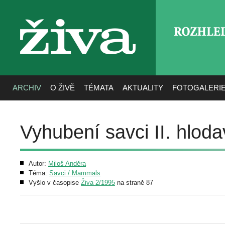
ROZHLE
živa
ARCHIV
O ŽIVĚ
TÉMATA
AKTUALITY
FOTOGALERI
Vyhubení savci II. hloda
Autor:
Miloš Anděra
Téma:
Savci / Mammals
Vyšlo v časopise
Živa 2/1995
na straně 87