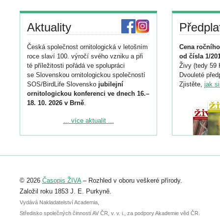
Aktuality
Předpla
Česká společnost ornitologická v letošním
Cena ročního
roce slaví 100. výročí svého vzniku a při
od čísla 1/20
té příležitosti pořádá ve spolupráci
Živy (tedy 59 
se Slovenskou ornitologickou společností
Dvouleté předp
SOS/BirdLife Slovensko
jubilejní
Zjistěte,
jak s
ornitologickou konferenci ve dnech 16.–
18. 10. 2026 v Brně
.
Podrobnější informace ke konferenci
... více aktualit ...
naleznete zde:
https://www.birdlife.cz/konference-2026/
Registrovat se můžete do 6. září.
Upozorňujeme, že termín pro odeslání
© 2026
Časopis ŽIVA
– Rozhled v oboru veškeré přírody.
abstraktu přihlášené přednášky nebo
posteru je už 30. června.
Založil roku 1853 J. E. Purkyně.
Vydává Nakladatelství Academia,
Středisko společných činností AV ČR, v. v. i., za podpory Akademie věd ČR.