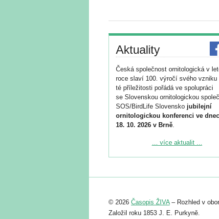
Aktuality
Česká společnost ornitologická v le
roce slaví 100. výročí svého vzniku 
té příležitosti pořádá ve spolupráci
se Slovenskou ornitologickou společ
SOS/BirdLife Slovensko
jubilejní
ornitologickou konferenci ve dnec
18. 10. 2026 v Brně
.
Podrobnější informace ke konferenc
... více aktualit ...
naleznete zde:
https://www.birdlife.cz/konference-2
Registrovat se můžete do 6. září.
Upozorňujeme, že termín pro odeslá
© 2026
Časopis ŽIVA
– Rozhled v obor
abstraktu přihlášené přednášky neb
posteru je už 30. června.
Založil roku 1853 J. E. Purkyně.