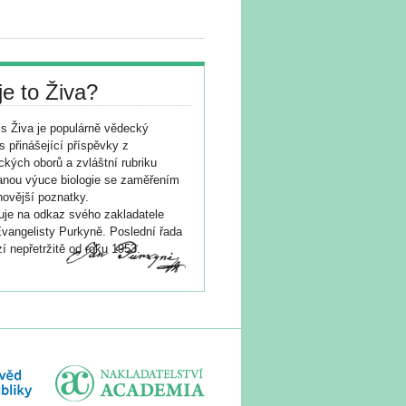
je to Živa?
s Živa je populárně vědecký
s přinášející příspěvky z
ických oborů a zvláštní rubriku
nou výuce biologie se zaměřením
novější poznatky.
je na odkaz svého zakladatele
vangelisty Purkyně. Poslední řada
í nepřetržitě od roku 1953.