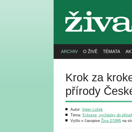
živa
ARCHIV
O ŽIVĚ
TÉMATA
AK
Krok za krok
přírody Česk
Autor:
Vojen Ložek
Téma:
Exkurze, vycházky do přírod
Vyšlo v časopise
Živa 2/1995
na st