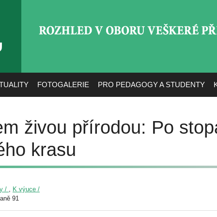
ROZHLED V OBORU VEŠ
TUALITY
FOTOGALERIE
PRO PEDAGOGY A STUDENTY
em živou přírodou: Po stop
ého krasu
y /
,
K výuce /
raně 91